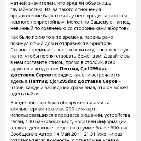
матчей значителен, что вряд ли объяснишь
случайностью. Из-за такого отношения
предложение банка взять у него кредит и кажется
немного непристойным. Может по Вашему он агнец
невинный по сравнению со сторонниками абортов?
Как было принято в те времена, парень рано
покинул отчий дом и отправился в Бристоль.
Страны стремились ввести политику, направленную
на то, чтобы препятствовать беженцам. Давайте вы
в нем составите список, прямо в столбик, всех
фруктов и ягод в том
Пептид Cjc1295dac
доставок Серов
порядке, как они встречаются
здесь в
Пептид Cjc1295dac доставке Серов
-
чтобы каждый зашедший сразу знал, что он может
здесь найти.
В ходе обысков была обнаружена и изъята
компьютерная техника, 200 сим-карт,
использовавшихся в процессе хищений, устройства
связи, 100 банковских карт, носители информации,
а также денежные средства в сумме более 600 тыс.
Сообщение Автор 14 Май 2011 21:31 Уже ни раз
готовила такую вкусность, с отчетом не усеваю-