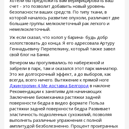
хотели бы предложить вам верифицировать ваш
счет - это позволит добавить новый уровень
безопасности ваших средств. По типу ткани, в
которой началось развитие опухоли, различают две
большие группы: мелкоклеточный рак легкого и
немелкоклеточный.
Уж если сказал, что холоп у барина- будь добр
холопствовать до конца. Я его адресовала Артуру
Геннадьевичу Перепелкину, который также завел
свой блог на Банки.
Вечером мы прогуливались по набережной и
забрели в парк, там и оказался этот парк миниатюр.
Это же долгосрочный эффект, а до выборов, как
всегда, всего ничего. Вытяжение к прямой ноге
Джинтропин 4 Ме доставка Белгород
в наклоне
Рекомендации к занятиям для начинающих
Заключение Биомеханика растяжки задней
поверхности бедра в видео формате Польза
растяжки задней поверхности бедра Развивает
эластичность подколенных сухожилий, позволяя
выполнять различные упражнения с полной
амплитудой безболезненно. Процент проигранных