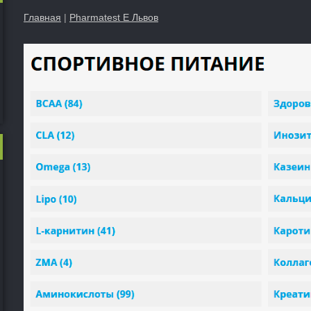
Главная
|
Pharmatest E Львов