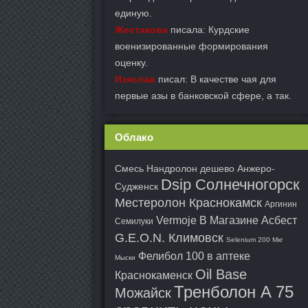
единую.
Жестакова
писала: Курдские
военизированные формирования
оценку.
Изяслав
писал: В качестве чая для
первые азы в банковской сфере, а так.
Облако
Смесь Нандролон дешево Анжеро-
Dsip Солнечногорск
Судженск
Местеролон Краснокамск
Аргинин
Vermoje В Магазине Асбест
Семилуки
G.E.O.N. Климовск
Selenium 200 Мкг
Фелибол 100 в аптеке
Мыски
Oil Base
Краснокаменск
Тренболон A 75
Можайск