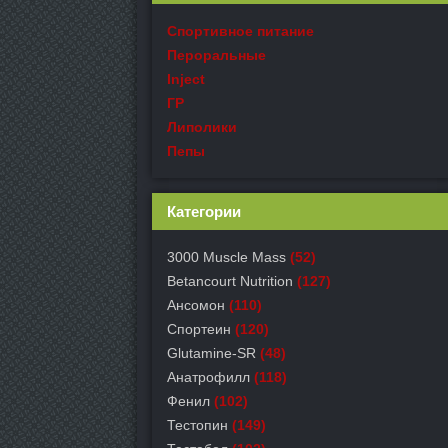
Спортивное питание
Пероральные
Inject
ГР
Липолики
Пепы
Категории
3000 Muscle Mass
(52)
Betancourt Nutrition
(127)
Ансомон
(110)
Спортеин
(120)
Glutamine-SR
(48)
Анатрофилл
(118)
Фенил
(102)
Тестопин
(149)