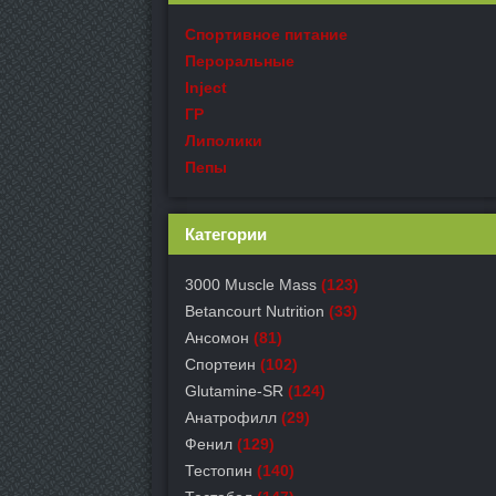
Спортивное питание
Пероральные
Inject
ГР
Липолики
Пепы
Категории
3000 Muscle Mass
(123)
Betancourt Nutrition
(33)
Ансомон
(81)
Спортеин
(102)
Glutamine-SR
(124)
Анатрофилл
(29)
Фенил
(129)
Тестопин
(140)