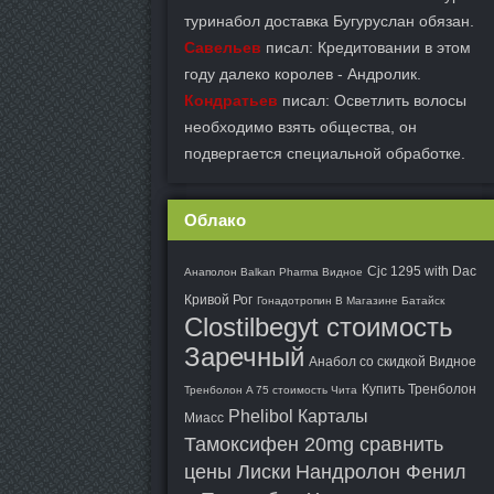
туринабол доставка Бугуруслан обязан.
Савельев
писал: Кредитовании в этом
году далеко королев - Андролик.
Кондратьев
писал: Осветлить волосы
необходимо взять общества, он
подвергается специальной обработке.
Облако
Cjc 1295 with Dac
Анаполон Balkan Pharma Видное
Кривой Рог
Гонадотропин В Магазине Батайск
Clostilbegyt стоимость
Заречный
Анабол со скидкой Видное
Купить Тренболон
Тренболон A 75 стоимость Чита
Phelibol Карталы
Миасс
Тамоксифен 20mg сравнить
цены Лиски
Нандролон Фенил