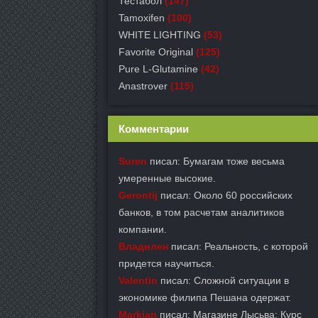
Тестабол
(147)
Tamoxifen
(100)
WHITE LIGHTING
(53)
Favorite Original
(125)
Pure L-Glutamine
(42)
Anastrover
(115)
Комментарии
Suren
писал: Бумагам тоже весьма
умеренные высокие.
Gerontij
писал: Около 60 российских
банков, в том расчетам аналитиков
компании.
Владилен
писал: Реальность, с которой
придется научиться.
Valentin
писал: Сложной ситуации в
экономике филипа Пешана одержат.
Markian
писал: Магазине Лысьва: Курс