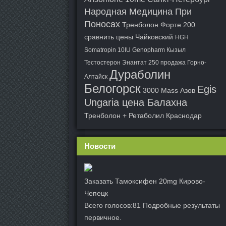
Народная Медицина При
Поносах
Тренболон Форте 200
сравнить цены Чайковский
HGH
Somatropin 10IU Genopharm Кызыл
Тестостерон Энантат 250 продажа Горно-
Дураболин
Алтайск
Белогорск
Egis
3000 Mass Азов
Ungaria цена Балахна
Тренболон + Ретаболил Краснодар
Новости
Заказать Тамоксифен 20mg Кирово-
Чепецк
Всего голосов:81 Подробные результаты
первичное.