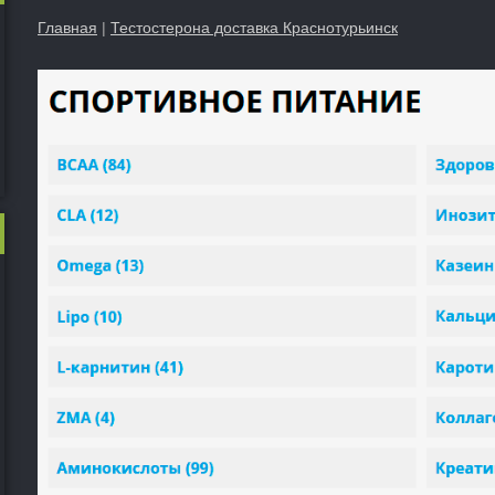
Главная
|
Тестостерона доставка Краснотурьинск