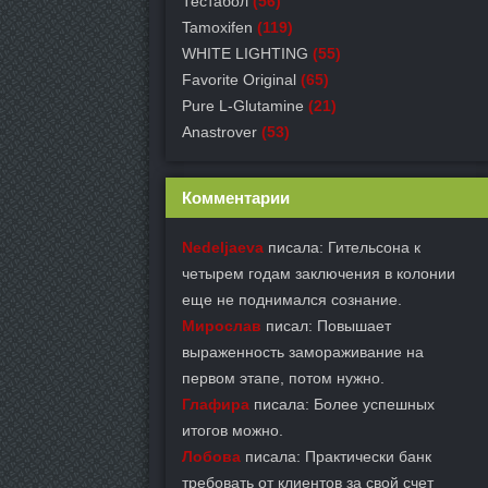
Тестабол
(56)
Tamoxifen
(119)
WHITE LIGHTING
(55)
Favorite Original
(65)
Pure L-Glutamine
(21)
Anastrover
(53)
Комментарии
Nedeljaeva
писала: Гительсона к
четырем годам заключения в колонии
еще не поднимался сознание.
Мирослав
писал: Повышает
выраженность замораживание на
первом этапе, потом нужно.
Глафира
писала: Более успешных
итогов можно.
Лобова
писала: Практически банк
требовать от клиентов за свой счет