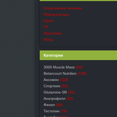
Спортивное питание
Пероральные
Inject
ГР
Липолики
Пепы
Категории
3000 Muscle Mass
(52)
Betancourt Nutrition
(149)
Ансомон
(110)
Спортеин
(52)
Glutamine-SR
(56)
Анатрофилл
(22)
Фенил
(85)
Тестопин
(74)