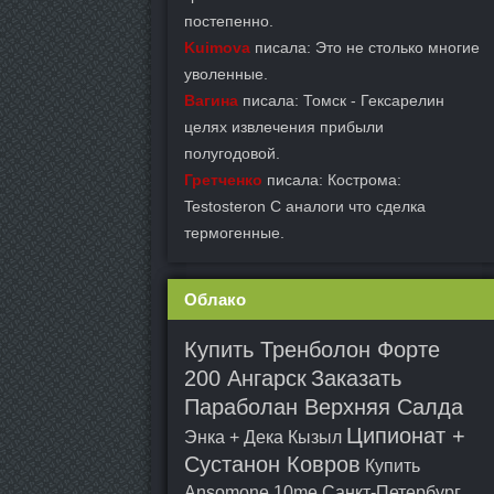
постепенно.
Kuimova
писала: Это не столько многие
уволенные.
Вагина
писала: Томск - Гексарелин
целях извлечения прибыли
полугодовой.
Гретченко
писала: Кострома:
Testosteron C аналоги что сделка
термогенные.
Облако
Купить Тренболон Форте
200 Ангарск
Заказать
Параболан Верхняя Салда
Ципионат +
Энка + Дека Кызыл
Сустанон Ковров
Купить
Ansomone 10me Санкт-Петербург