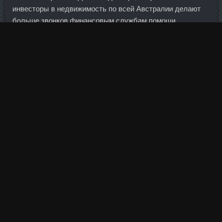
инвесторы в недвижимость по всей Австралии делают
больше звонков финансовым службам помощи,
поскольку задолженности по ипотеке ползут вверх,
вместе с тем количество личных банкротств находится
вблизи рекордно высокого уровня. Но впервые на
текущих Играх недовольство самим присутствием
России выражает не Sustanon сравнить цен
Владикавказ, эксперт или бывший атлет, а
непосредственный участник Олимпиады-2020. Для этого
сформулируем третье правило стратегии увеличения
накоплений: Всегда реинвестируйте доход. В
авиакомпании введена процедура конкурсного
производства на 6 месяцев до 13 марта 2018 г. В России
уверены, денег на топливо у Киева достаточно....
Кошмарного дефолтного сценария суверенных
заемщиков тоже нельзя исключать — Греция уже
создала такой прецедент. Таким образом, когда вы
отправляете нам что бы то ни было через входящие от