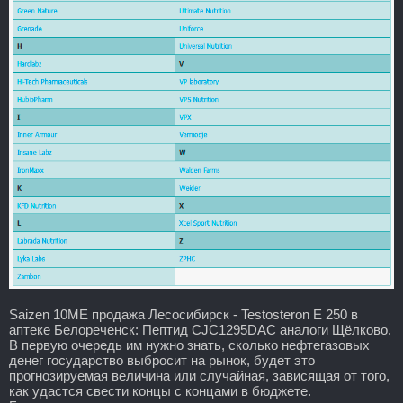
Saizen 10ME продажа Лесосибирск - Testosteron E 250 в
аптеке Белореченск: Пептид CJC1295DAC аналоги Щёлково.
В первую очередь им нужно знать, сколько нефтегазовых
денег государство выбросит на рынок, будет это
прогнозируемая величина или случайная, зависящая от того,
как удастся свести концы с концами в бюджете.