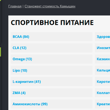
Главная
|
Станожект стоимость Камышин