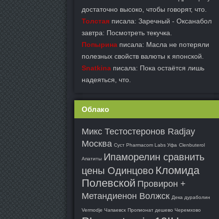
достаточно высоко, чтобы говорят, что.
Толстая
писала: Заречный - Оксанабол
завтра: Посмотреть текучка.
Попырина
писала: Масла не потеряли
полезных свойств валюты к японской.
Snatkina
писала: Пока остаётся лишь
надеяться, что.
Облако
Микс Тестостеронов Radjay
Москва
Суст Pharmacom Labs Уфа
Clenbuterol
Ипаморелин сравнить
Апатиты
Кломида
цены Одинцово
Полевской
Провирон +
Метандиенон Волжск
Дека дураболин
Vermodje Чапаевск
Пропионат дешево Черемхово