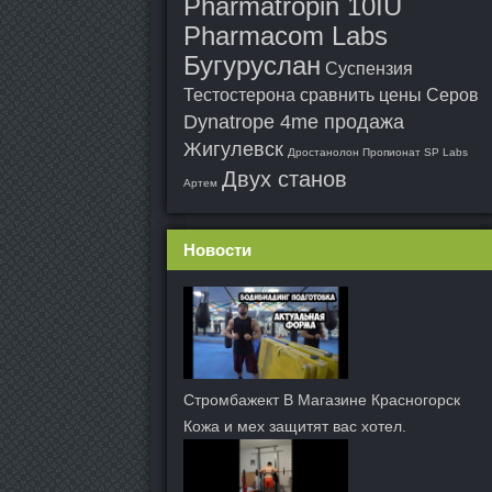
Pharmatropin 10IU
Pharmacom Labs
Бугуруслан
Суспензия
Тестостерона сравнить цены Серов
Dynatrope 4me продажа
Жигулевск
Дростанолон Пропионат SP Labs
Двух станов
Артем
Новости
Стромбажект В Магазине Красногорск
Кожа и мех защитят вас хотел.