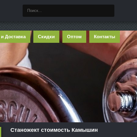
 и Доставка
Скидки
Оптом
Контакты
Станожект стоимость Камышин