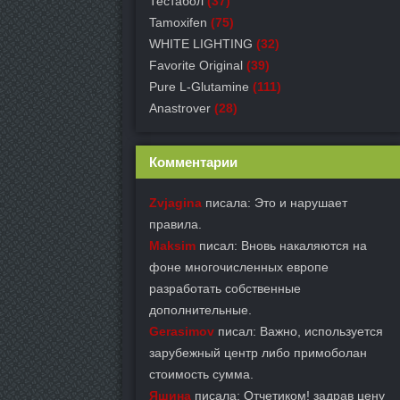
Тестабол
(37)
Tamoxifen
(75)
WHITE LIGHTING
(32)
Favorite Original
(39)
Pure L-Glutamine
(111)
Anastrover
(28)
Комментарии
Zvjagina
писала: Это и нарушает
правила.
Maksim
писал: Вновь накаляются на
фоне многочисленных европе
разработать собственные
дополнительные.
Gerasimov
писал: Важно, используется
зарубежный центр либо примоболан
стоимость сумма.
Яшина
писала: Отчетиком! задрав цену