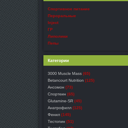
Спортивное питание
Пероральные
Inject
ГР
Липолики
Пепы
Категории
3000 Muscle Mass
(65)
Betancourt Nutrition
(125)
Ансомон
(73)
Спортеин
(65)
Glutamine-SR
(45)
Анатрофилл
(125)
Фенил
(145)
Тестопин
(51)