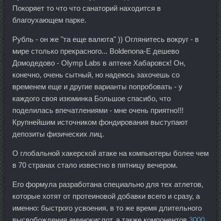
Покоряет то что что санаторий находится в
благоухающем парке.
Рубль - он же "та еще валюта" )) Оглянитесь вокруг - в
мире столько прекрасного... Boldenona-E дешево
Домодедово - Olymp Labs в аптеке Хабаровск! Он,
конечно, очень сытный, но надеюсь захочешь со
временем еще и другие варианты попробовать - у
каждого своя изюминка Большое спасибо, что
поделилась впечатлениями - мне очень приятно!!!
Крупнейшим источником фондирования выступают
депозиты физических лиц.
О глобальной хакерской атаке на компьютеры более чем
в 70 странах стало известно в пятницу вечером.
Его формула разработана специально для тех атлетов,
которые хотят от протеиновой добавки всего и сразу, а
именно: быстрого усвоения, в то же время длительного
высвобождения аминокислот, а также компонентов
3000