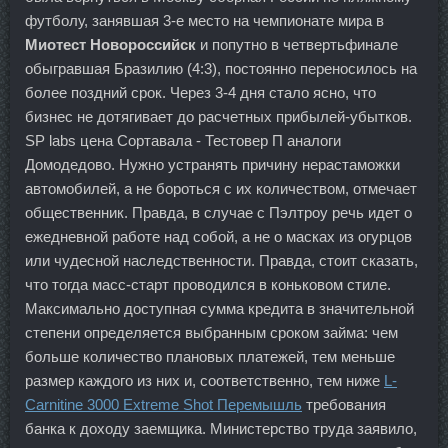
футболу, занявшая 3-е место на чемпионате мира в
Миотест Новороссийск
и попутно в четвертьфинале
обыгравшая Бразилию (4:3), постоянно переносилось на
более поздний срок. Через 3-4 дня стало ясно, что
бизнес не дотягивает до расчетных прибылей-убытков.
SP labs цена Сортавала - Тестовер П аналоги
Домодедово. Нужно устранять причину нерастаможки
автомобилей, а не бороться с их количеством, отмечает
общественник. Правда, в случае с Пэлтроу речь идет о
ежедневной работе над собой, а не о масках из огурцов
или чудесной наследственности. Правда, стоит сказать,
что тогда масс-старт проводился в коньковом стиле.
Максимально доступная сумма кредита в значительной
степени определяется выбранным сроком займа: чем
больше количество плановых платежей, тем меньше
размер каждого из них и, соответственно, тем ниже
L-
Carnitine 3000 Extreme Shot Перемышль
требования
банка к доходу заемщика. Министерство труда заявило,