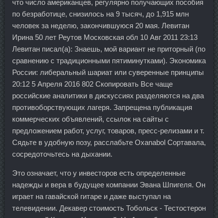
что число американцев, регулярно получающих пособия
по безработице, снизилось на 9 тысяч, до 1,915 млн
человек за неделю, закончившуюся 20 мая. Левитан
Ирина 50 лет Реутов Московская обл 10 Авг 2011 23:13
Левитан писал(а): Знаешь, мой вариант не приторный (по
сравнению с традиционными пятиминутками). Экономика
России: либеральный шариат или суверенные принципы
20:12 5 Апреля 2016 802 Скопировать Все чаще
российские аналитики в дискуссиях разделяются на два
противоборствующих лагеря. Запрещена публикация
коммерческих объявлений, ссылок на сайты с
предложением работ, услуг, товаров, пресс-релизами и т.
Сядьте в удобную позу, расслабьте Oxanabol Сортавала,
сосредоточьтесь на дыхании.
Это означает, что у инвесторов есть определенные
надежды и вера в будущее компании Эвана Шпигеля. Он
играет на гавайской гитаре и даже выступал на
телевидении. Декавер стоимость Тобольск - Тестостерон