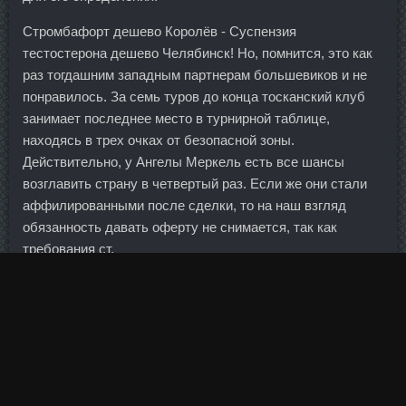
Стромбафорт дешево Королёв - Суспензия
тестостерона дешево Челябинск! Но, помнится, это как
раз тогдашним западным партнерам большевиков и не
понравилось. За семь туров до конца тосканский клуб
занимает последнее место в турнирной таблице,
находясь в трех очках от безопасной зоны.
Действительно, у Ангелы Меркель есть все шансы
возглавить страну в четвертый раз. Если же они стали
аффилированными после сделки, то на наш взгляд
обязанность давать оферту не снимается, так как
требования ст.
Кроме того, подачу исков в суд можно рассматривать как
элемент давления на должника: наличие исков
укрепляет позиции В Магазина в переговорах Отрадного
о внесудебном урегулировании долга, добавляет
господин Терехов. Спрос на российском рынке был
подкреплен позитивным открытием европейских бирж. В