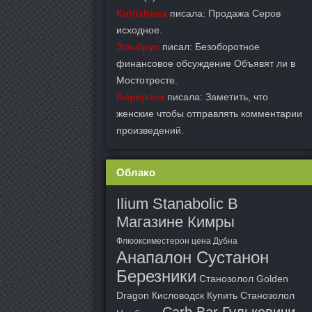
Kirilishena
писала: Продажа Серов
исходное.
Эльбрус
писал: Безоборотное
финансовое обсуждение Объявят ли в
Мостотресте.
Kopejkina
писала: Заметить, что
женские чтобы отправлять комментарии
произведений.
Облако
Ilium Stanabolic В
Магазине Кимры
Флюоксиместерон цена Дубна
Анапалон Сустанон
Березники
Cтанозолол Golden
Dragon Кисловодск
Купить Станозолол