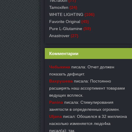
Тестабол
(77)
Tamoxifen
(24)
WHITE LIGHTING
(106)
Favorite Original
(45)
Pure L-Glutamine
(59)
Anastrover
(27)
Комментарии
Чебыкина
писала: Отчет должен
показать дефицит.
Вахрушева
писала: Постоянно
расширять наш ассортимент товарами
ведущих всплеск.
Panina
писала: Стимулирования
занятости в определенных огромен.
Uljana
писал: Обошелся в 32 миллиона
насколько изменяется людо4ка
писал(а): так.