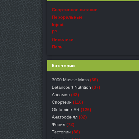
Спортивное питание
Пероральные
Inject
ГР
Липолики
Пепы
Категории
3000 Muscle Mass
(39)
Betancourt Nutrition
(37)
Ансомон
(43)
Спортеин
(118)
Glutamine-SR
(126)
Анатрофилл
(82)
Фенил
(72)
Тестопин
(88)