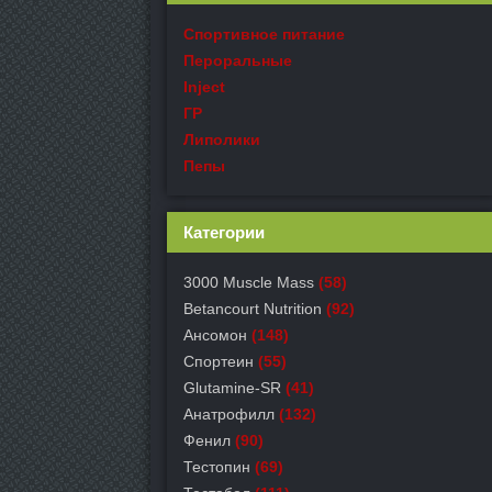
Спортивное питание
Пероральные
Inject
ГР
Липолики
Пепы
Категории
3000 Muscle Mass
(58)
Betancourt Nutrition
(92)
Ансомон
(148)
Спортеин
(55)
Glutamine-SR
(41)
Анатрофилл
(132)
Фенил
(90)
Тестопин
(69)