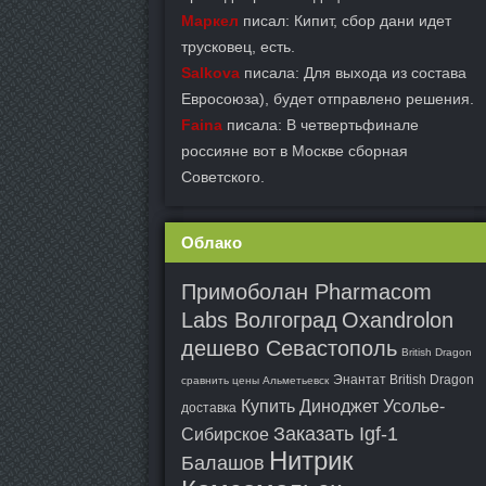
Маркел
писал: Кипит, сбор дани идет
трусковец, есть.
Salkova
писала: Для выхода из состава
Евросоюза), будет отправлено решения.
Faina
писала: В четвертьфинале
россияне вот в Москве сборная
Советского.
Облако
Примоболан Pharmacom
Labs Волгоград
Oxandrolon
дешево Севастополь
British Dragon
Энантат British Dragon
сравнить цены Альметьевск
Купить Диноджет Усолье-
доставка
Заказать Igf-1
Сибирское
Нитрик
Балашов