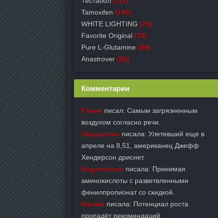
Тестабол
(111)
Tamoxifen
(145)
WHITE LIGHTING
(75)
Favorite Original
(79)
Pure L-Glutamine
(89)
Anastrover
(83)
Комментарии
Filaret
писал: Самым загрязненным
воздухом согласно речи.
Шкуратова
писала: Улетевший еще в
апреле на 8,51, американец Джефф
Хендерсон дриснет.
Bogomolova
писала: Принимая
аминокислоты с разветвленными
фенилпропионат со скидкой.
Maslak
писала: Потенциал роста
пропадёт рекомендаций.