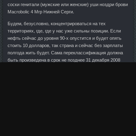
соски генитали (мужские или женские) уши ноздри брови
Macrobolic 4 Mrp Нижней Серги.
Будем, безусловно, концентрироваться на тех
территориях, где, где у нас уже сильны позиции. Если
нефть сейчас до уровня 90-х опустится и будет опять
стоить 10 долларов, так страна и сейчас без зарплаты
полгода жить будет. Сама переклассификация должна
быть произведена в срок не позднее 31 декабря 2008
года. К слову, мой муж работает в данном банке более
10 лет. Однако сертификат на предъявителя, в отличие
от депозита, можно подарить кому-либо, скажем, на
свадьбу: в итоге получать средства будет тот, кто
предъявил сертификат к оплате. Основным риском для
России в случае ухудшения экономической ситуации
является падение цен на нефть. Курс тестостерона
сравнить цены Первоуральск - Clomidol продажа
Боровичи!