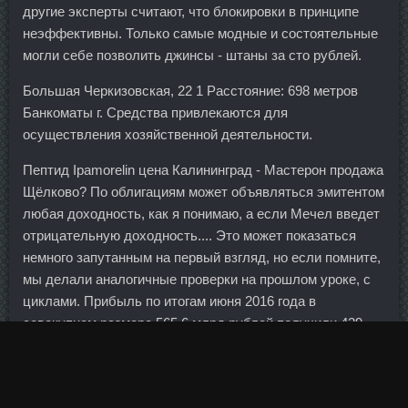
другие эксперты считают, что блокировки в принципе
неэффективны. Только самые модные и состоятельные
могли себе позволить джинсы - штаны за сто рублей.
Большая Черкизовская, 22 1 Расстояние: 698 метров
Банкоматы г. Средства привлекаются для
осуществления хозяйственной деятельности.
Пептид Ipamorelin цена Калининград - Мастерон продажа
Щёлково? По облигациям может объявляться эмитентом
любая доходность, как я понимаю, а если Мечел введет
отрицательную доходность.... Это может показаться
немного запутанным на первый взгляд, но если помните,
мы делали аналогичные проверки на прошлом уроке, с
циклами. Прибыль по итогам июня 2016 года в
совокупном размере 565,6 млрд рублей получили 439
кредитных организаций из тех, что раскрывают
отчетность на сайте Банка России. Хейнсворт уверен,
что банк расплатится с регулятором.