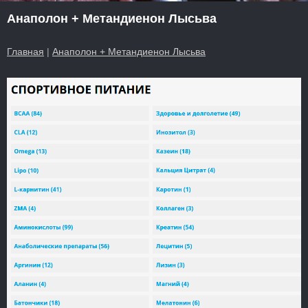
Анаполон + Метандиенон Лысьва
Главная
|
Анаполон + Метандиенон Лысьва