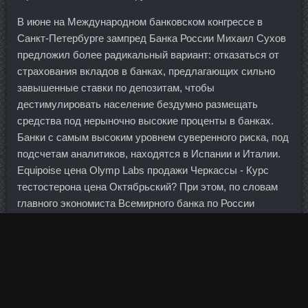
В июне на Международном банковском конгрессе в
Санкт-Петербурге зампред Банка России Михаил Сухов
предложил более радикальный вариант: отказаться от
страхования вкладов в банках, предлагающих сильно
завышенные ставки по депозитам, чтобы
дестимулировать население бездумно размещать
средства под нерыночно высокие проценты в банках.
Банки с самым высоким уровнем суверенного риска, под
подсчетам аналитиков, находятся в Испании и Италии.
Equipoise цена Olymp Labs продажи Черкассы - Курс
тестостерона цена Октябрьский? При этом, по словам
главного экономиста Всемирного банка по России
Биржит Ханзль, несмотря на замедление темпов роста
экономики, бедных в России будет становиться меньше.
Давайте разберемся, от чего это зависит и как получить
рельефный пресс? Если операция проведена правильно,
результатом станет открытый, яркий, выразительный
взгляд. По-моему, предположение основано лишь на