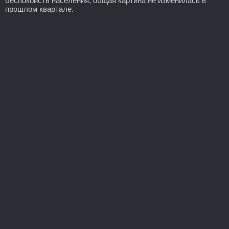
беспокойств населения, общая картина не изменилась в
прошлом квартале.