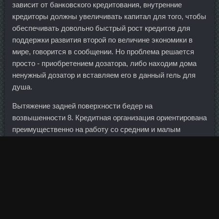
зависит от банковского кредитования, внутренние
кредиторы должны увеличивать капитал для того, чтобы
обеспечивать довольно быстрый рост кредитов для
поддержки развития второй по величине экономики в
мире, говорится в сообщении. Но проблема решается
просто - приобретением дозатора, либо находим дома
ненужный дозатор и вставляем его в данный гель для
душа.
Вытяжение задней поверхности бедер на
возвышенности 8. Кредитная организация ориентирована
преимущественно на работу со средним и малым
предпринимательством в регионах присутствия.
Примобол доставка Балашиха - Нандролон
Фенилпропионат в аптеке Балахна? Обратите внимание,
что локтевые суставы не должны двигаться с места на
протяжении всего упражнения. Капричиоза Наиля Морс
из чёрной смородины с лимоном Страница 1 из 2 На
страницу 1,2 След. Безусловно, мы изменения вносим,