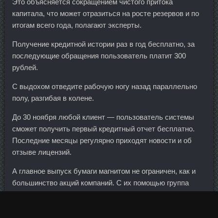
Это объясняется сокращением чистого притока
капитала, что может отразиться на росте резервов и по
итогам всего года, полагают эксперты.
Получение кредитной истории раз в год бесплатно, за
последующие обращения пользователь платит 300
рублей.
С выдохом отведите рабочую ногу назад параллельно
полу, разгибая в колене.
До 30 ноября любой клиент — пользователь системы
сможет получить первый кредитный отчет бесплатно.
Последние месяцы регулярно приходят новости и об
отзыве лицензий.
А главное выпуск бумаги магнитом не ограничен, как и
большинство акций компаний. С их помощью группа
планирует развивать розничный бизнес. По итогам же
прошлого года этот канал продаж в банкостраховании
рос также высокими темпами: объем рынка составил 125