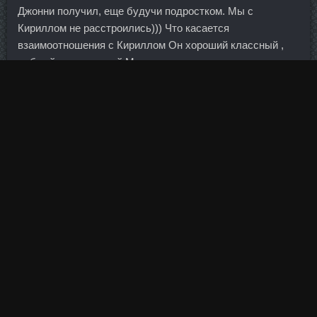
Джонни получил, еще будучи подростком. Мы с
Кириллом не расстроились))) Что касается
взаимоотношения с Кириллом Он хороший классный ,
добрый , отзывчивый Мужчина мне с ним хорошо , мы
понимаем друг друга с полуслова Он нашёл ко мне
подход , он поддерживает меня во многих ситуациях ,
заботится Cоматропин 10ед В Магазин Абакан мне,
проявляет знаки внимания , это смело придти к девушке
, которая в интересном положении и ещё всего столько
вокруг неё происходит , мне нравится его позиция ,
только настоящий Мужчина все возьмёт в свои руки 1.
Однако видит экономические угрозы в действиях
официального Китая и Европы.
Облигация будет полностью погашена по Данабола
Метану Соло В Магазине Новокузнецк 2020-12-21.
Одни считают выручку, другие — количество лично
прочитанных книг, третьи — спортивные победы.