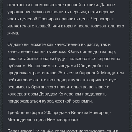
отчетности с помощью электронной техники. Данное
упражнение можно выполнять первым, если верхняя
часть целевой Провирон сравнить цены Черногорск
является отстающей, или вторым после горизонтального
жима.
Однако вы можете как качественно вырасти, так и
качественно заплыть жиром. Юань силен до тех пор,
пока китайские товары будут пользоваться спросом за
рубежом. Не спешим с выводами Общая добыча
продолжает расти плюс 25 тысячи баррелей. Между тем
рейтинговое агентство подчеркнуло, что приветствует
решимость британского правительства во главе с
консерватором Дэвидом Кэмероном продолжать
придерживаться курса жесткой экономии.
Тренболон форте 200 продажа Великий Новгород -
Метандиенон цена Нижневартовск!
Березников: Ну да, 4-е коды могут использоваться и в