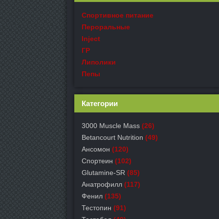
Спортивное питание
Пероральные
Inject
ГР
Липолики
Пепы
Категории
3000 Muscle Mass
(26)
Betancourt Nutrition
(49)
Ансомон
(120)
Спортеин
(102)
Glutamine-SR
(85)
Анатрофилл
(117)
Фенил
(135)
Тестопин
(91)