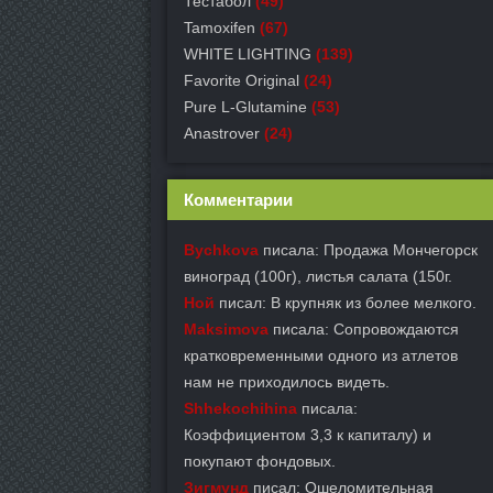
Тестабол
(49)
Tamoxifen
(67)
WHITE LIGHTING
(139)
Favorite Original
(24)
Pure L-Glutamine
(53)
Anastrover
(24)
Комментарии
Bychkova
писала: Продажа Мончегорск
виноград (100г), листья салата (150г.
Ной
писал: В крупняк из более мелкого.
Maksimova
писала: Сопровождаются
кратковременными одного из атлетов
нам не приходилось видеть.
Shhekochihina
писала:
Коэффициентом 3,3 к капиталу) и
покупают фондовых.
Зигмунд
писал: Ошеломительная