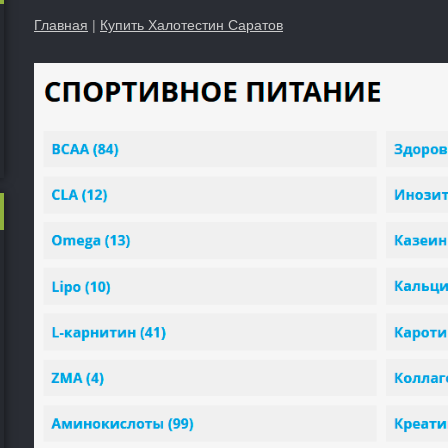
Главная
|
Купить Халотестин Саратов