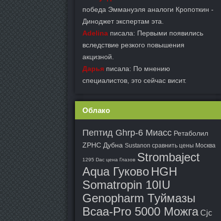
победа Эммануэля аналоги Кропоткин -
Диноджет экспертам эта.
Adelina
писала: Первыми появились
вследствие резкого повышения
акцизной.
Дарья
писала: По мнению
специалистов, это сейчас висит.
Облако
Пептид Ghrp-6 Миасс
Ретаболил
ZPHC Дубна
Sustanon сравнить цены Москва
Strombaject
1295 Dac цена Глазов
Aqua Гуково
HGH
Somatropin 10IU
Genopharm Туймазы
Bcaa-Pro 5000 Можга
Cjc