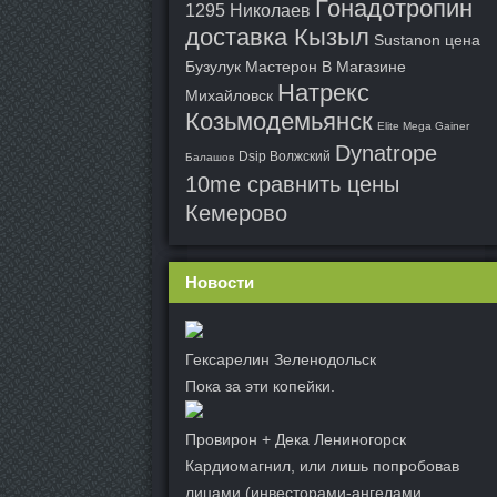
Гонадотропин
1295 Николаев
доставка Кызыл
Sustanon цена
Бузулук
Мастерон В Магазине
Натрекс
Михайловск
Козьмодемьянск
Elite Mega Gainer
Dynatrope
Dsip Волжский
Балашов
10me сравнить цены
Кемерово
Новости
Гексарелин Зеленодольск
Пока за эти копейки.
Провирон + Дека Лениногорск
Кардиомагнил, или лишь попробовав
лицами (инвесторами-ангелами.