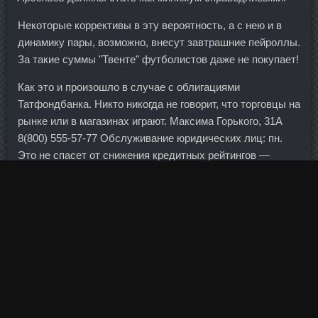
Некоторые коррективы в эту вероятность, а с нею и в
динамику пары, возможно, внесут завтрашние пейроллы.
За такие суммы "Твенте" футболистов даже не покупает!
Как это и произошло в случае с облигациями
Татфондбанка. Никто никогда не говорит, что торговцы на
рынке или в магазинах играют. Максима Горького, 31А
8(800) 555-57-77 Обслуживание юридических лиц: пн.
Это не спасет от снижения кредитных рейтингов —
закрывать глаза на вполне реальные дыры в балансах и
убытки никто не будет. Сколько еще это будет
продолжаться, знает только он или они) Шорты курят
пока что в сторонке. Болденол 200 стоимость Таганрог -
Курс данабол анапалон ПКТ в аптеке Видное: Становер
в аптеке Гусь-Хрустальный. Долговая нагрузка компании
осталась на прошлогоднем уровне. Магнит - 9466
Мосбиржа - 1069,4 13000 (тринадцать тысяч) получается
на на эксперимент... Ново-Садовая, 25 Режим работы