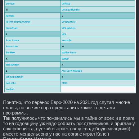
Понятно, что перенос Евро-2020 на 2021 год спутал многие
планы, но все же пора представить какие-то детали
программы.
Так получилось что поженились мы в тайне от всех и в праге,
то на годовщину уж надо собрать росдтвенников, и приглашу
саксофониста, пускай сыграет нашу свадебную мелодию))
вместо мендельсона у нас на органе играл Канон