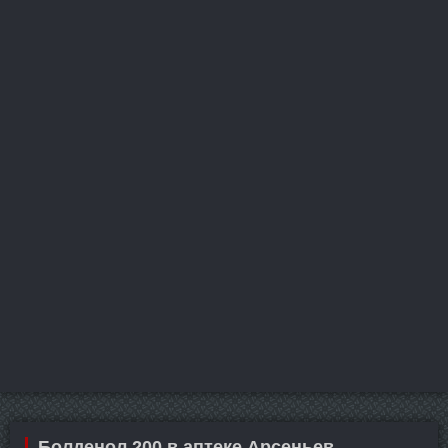
Болденол 200 в аптеке Арсеньев