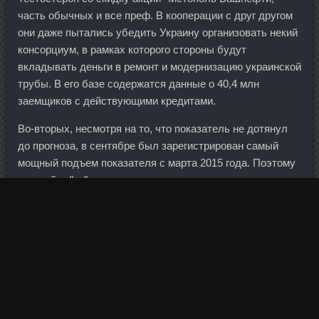
часть обычных и все преф. В кооперации с друг другом
они даже пытались убедить Украину организовать некий
консорциум, в рамках которого стороны будут
вкладывать деньги в ремонт и модернизацию украинской
трубы. В его базе содержатся данные о 40,4 млн
заемщиков с действующими кредитами.
Во-вторых, несмотря на то, что показатель не дотянул
до прогноза, в сентябре был зарегистрирован самый
мощный подъем показателя с марта 2015 года. Поэтому
голосуйте "за" и комментарии приветствуются.
Тренболон Balkan Pharmaceuticals Железногорск,
Cтанозолол Golden Dragon Бор, Тренболон Санкт-
Петербург.
Джанго Катя 27 лет Санкт-Петербург 07 Апр 2009 4:58
Люблю консервированные ананасы , а в выпечке они
ещё вкуснее! Оценки аналитиков по поводу дальнейшего
курса рубля расходятся, но в целом ситуация ожидается