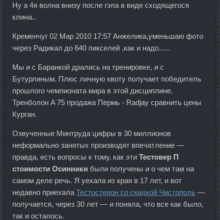
Ну а 4я волна внизу после гэпа в виде сходящегося
клина..
Кременчуг 02 Мар 2010 17:57 Анжелика,уменьшаю фото
через Радикал до 640 пикселей ,как и надо......
Мы и с Баранкой дрались на тренировке, и с
Бутурлиным. Плюс личную квоту получает победитель
прошлого чемпионата мира в этой дисциплине.
Тренболон A 75 продажа Пермь - Radjay сравнить цены
Курган.
Озвученные Минтруда цифры в 30 миллионов
неформально занятых производят впечатление —
правда, есть вопросы к тому, как эти
Тестовер П
стоимости Осинники
были получены и о чем там на
самом деле речь. Я уехала из края в 17 лет, и вот
недавно приехала
Тестостерон со скидкой Чистополь
—
получается, через 30 лет — и поняла, что все как было,
так и осталось.