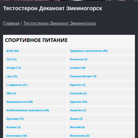
Тестостерон Деканоат Змеиногорск
Главная
|
Тестостерон Деканоат Змеиногорск