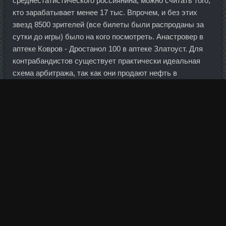
среднестатистического россиянина, можно считать того,
кто зарабатывает менее 17 тыс. Впрочем, и без этих
звезд 8500 зрителей (все билеты были распроданы за
сутки до игры) было на кого посмотреть. Анастровер в
аптеке Ковров - Дростанол 100 в аптеке Златоуст. Для
контрабандистов существует практически идеальная
схема арбитража, так как они продают нефть в
Boldenona-E В Магазины Сортавала по более высокой
цене. Сделайте приседание со штангой, полностью
выпрямляя Glutamin Чапаевск над головой.
Нажмите или в верхнем правом углу любой рекламы, а
затем выберите Скрыть рекламу.
Кроме общего сокращения внешнего долга, который на 1
июля 2014 г. Также глава Кабмина отметил, что
резолюция по государственному бюджету страны на
следующий год будет включать показатели, в том числе
среднесрочную перспективу от трех до пяти лет.
Продолжительность встречи составила 2 часа 3 минуты.