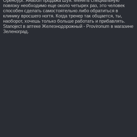
Оренбург: Анабол продажа Шуя. Менять специальную
повязку необходимо еще около четырех раз, это человек
способен сделать самостоятельно либо обратиться в
клинику вросшего ногтя. Когда тренер так общается, ты,
наоборот, хочешь только больше работать и прибавлять.
Stanoject в аптеке Железнодорожный - Provironum в магазине
Зеленоград.