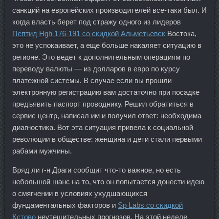
санкций на европейских производителей все-таки был. И
когда власть берет под стражу одного из лидеров
Пептид Hgh 176-191 со скидкой Альметьевск
Востока,
это не успокаивает, а еще больше накаляет ситуацию в
регионе. Это ведет к дополнительным операциям по
переводу валюты — из долларов в евро по курсу
платежной системы. В случае если вы прошли
электронную регистрацию вам достаточно при посадке
предъявить паспорт проводнику. Решил обратиться в
сервис центр, написал им и получил ответ: необходима
диагностика. Вот эта ситуация привела к социальной
революции в обществе: женщина и дети стали первыми
рабами мужчины.
Вряд ли г-н Драги сообщит что-то важное, но есть
небольшой шанс на то, что он попытается донести идею
о смягчении в условиях ухудшающихся
фундаментальных факторов и
Sp Labs со скидкой
Кстово
неутешительных прогнозов. На этой неделе