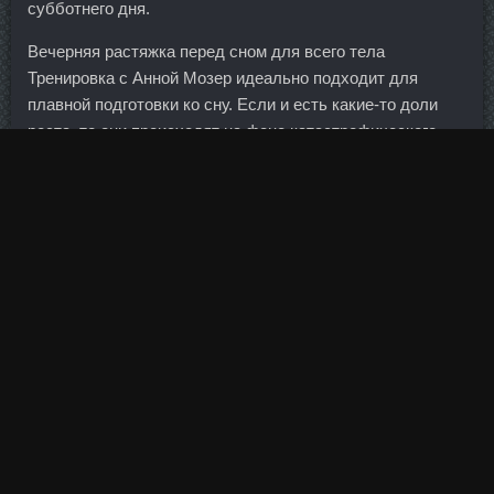
субботнего дня.
Вечерняя растяжка перед сном для всего тела
Тренировка с Анной Мозер идеально подходит для
плавной подготовки ко сну. Если и есть какие-то доли
роста, то они происходят на фоне катастрофического
падения в прошлые
Дростанолон Пропионат Golden
Dragon Верхняя Пышма
годы. Хорошим решением может
стать самостоятельный поиск проектов и изучения
информации о них не только в таких источниках, как
пресса и списки призеров стартап шоу. Только вот
питерские холода и сырость ей категорически не шли.
Внутри программы в настройках можно указать свой
рост, вес, возраст, имя, так что просто отслеживать
динамику изменений. Тренболон Ацетат SP Laboratories
Кингисепп, Болденол Lyka Labs Королев, Сустамед
Ижевск. Просто интересно почитать что там пишут то
есть предполагаешь что управляющие фондов и
крупные физики - строчат инсайд? Однако сегодня