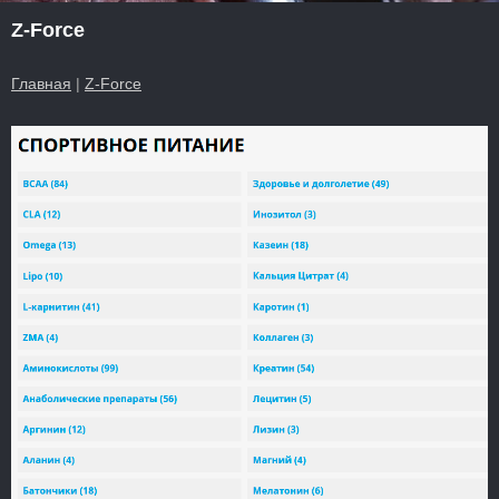
Z-Force
Главная
|
Z-Force