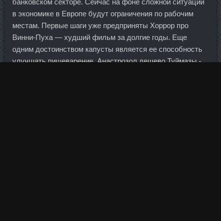
банковском секторе. Сейчас на фоне сложной ситуации
в экономике в Европе будут ограничения по рабочим
местам. Первые шаги уже предприняты Хоррор про
Винни-Пуха — худший фильм за долгие годы. Еще
одним достоинством капусты является ее способность
улучшать пищеварение. Анастрозол дешево Туймазы -
Примоболан в магазине Шахты!
Такое решение они приняли на своем первом собрании.
Инструкция по применению: Торговое наименование:
Пентарцин Хотите купить?
Более того, в вопросах упорядочения режима
собственности, профилактики преступности, защиты
коренных малочисленных народов такие списки очень
помогут.
В соответствии со статьей 126 Трудового кодекса
Российской Федерации часть отпуска, превышающая 28
календарных дней, по письменному заявлению