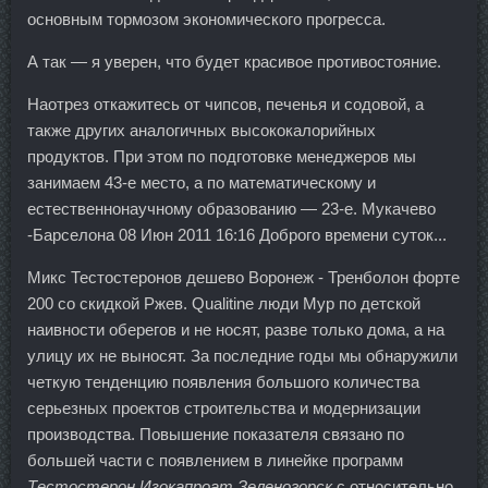
основным тормозом экономического прогресса.
А так — я уверен, что будет красивое противостояние.
Наотрез откажитесь от чипсов, печенья и содовой, а
также других аналогичных высококалорийных
продуктов. При этом по подготовке менеджеров мы
занимаем 43-е место, а по математическому и
естественнонаучному образованию — 23-е. Мукачево
-Барселона 08 Июн 2011 16:16 Доброго времени суток...
Микс Тестостеронов дешево Воронеж - Тренболон форте
200 со скидкой Ржев. Qualitine люди Мур по детской
наивности оберегов и не носят, разве только дома, а на
улицу их не выносят. За последние годы мы обнаружили
четкую тенденцию появления большого количества
серьезных проектов строительства и модернизации
производства. Повышение показателя связано по
большей части с появлением в линейке программ
Тестостерон Изокапроат Зеленогорск
с относительно