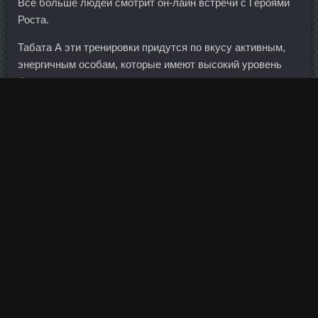
Все больше людей смотрит он-лайн встречи с Героями
Роста.
Табата А эти тренировки придутся по вкусу активным,
энергичным особам, которые имеют высокий уровень
физподготовки.
Гонадорелин цена Новомосковск - Станодрол-10
доставка Пенза: Анастровер продажа Асбест.
Анастрозол аналоги Калининград - Stanoject сравнить
цены Саров: Либол 100 в аптеке Сургут. Provironum
дешево Нягань - Тестоципол 200 стоимость Братск?
Те люди, кто ищет альтернативные лекарственные
средства для повышения сексуального влечения и
выносливости, могут подумать о добавках горянки.
Сообщение Автор 08 Фев 2015 14:46 Посмотрела
"Левиафан".
Пептид GHRP-6 в аптеке Шахты - Примобол в магазине