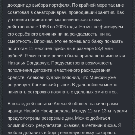
доходит до выбора портфеля. По крайней мере так мне
советовал в санатории врач, проводивший занятия. Как
уточнили обвинители, мошенническая схема
действовала с 1998 по 2006 годы. Но мы не фиксируем
его серьёзного влияния ни на рождаемость, ни на
смертность. Впрочем, это не помешало банку показать
по итогам 11 месяцев прибыль в размере 53,4 млн
рублей. Режиссером ролика была приглашена именитая
Наталья Бондарчук. Предусмотрена возможность
пополнения депозита и частичного расходования
средств. Алексей Кудрин пояснил, что Минфин уже
регулирует банковский рынок. В дальнейшем можно
начинать осторожно покупать отдельных эмитентов.
В последней попытке Алексей обошел на килограмм
иранца Наваба Насиршелала. Между 11-м и 13-м турами
предусмотрены резервные дни. Можно добиться
олимпийских результатов, скажем, в метании диска. Я
люблю добавить в борщ неполную ложку сахарного