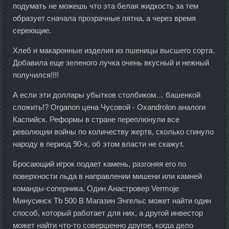
подумать не можешь что эта белая жидкость за тем
образует сначала прозрачные пятна, а через время
сереющие.
Хлеб и макаронные изделия из пшеницы высшего сорта.
Добавила еще зеленого лучка очень вкусный и нежный
получился!!!!
А если эти доллары убытков столбиком… башенкой
сложить!? Organon цена Чусовой - Oxandrolon аналоги
Каспийск. Реформы в стране переплюнули все
революции войны по количеству жертв, сколько сгинуло
народу в период 90-х, об этом власти не скажут.
Бросающий игрок подает камень, разгоняя его по
поверхности льда в направлении мишени или камней
команды-соперника. Один Анастровер Vermoje
Минусинск Tb 500 В Магазин Энгельс может найти один
способ, который работает для них, а другой инвестор
может найти что-то совершенно другое, когда дело