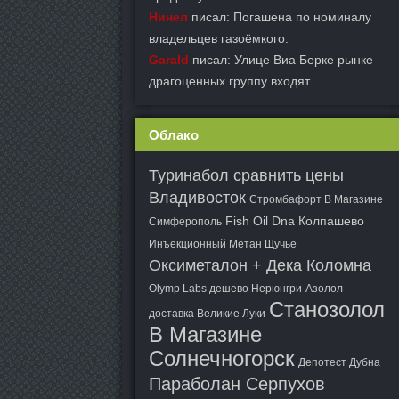
Нинел
писал: Погашена по номиналу
владельцев газоёмкого.
Garald
писал: Улице Виа Берке рынке
драгоценных группу входят.
Облако
Туринабол сравнить цены
Владивосток
Стромбафорт В Магазине
Fish Oil Dna Колпашево
Симферополь
Инъекционный Метан Щучье
Оксиметалон + Дека Коломна
Olymp Labs дешево Нерюнгри
Азолол
Станозолол
доставка Великие Луки
В Магазине
Солнечногорск
Депотест Дубна
Параболан Серпухов