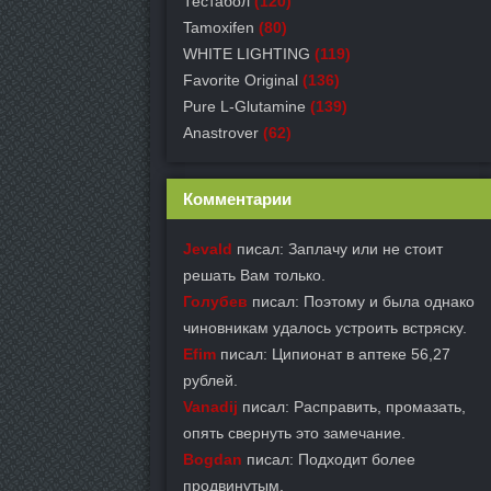
Тестабол
(120)
Tamoxifen
(80)
WHITE LIGHTING
(119)
Favorite Original
(136)
Pure L-Glutamine
(139)
Anastrover
(62)
Комментарии
Jevald
писал: Заплачу или не стоит
решать Вам только.
Голубев
писал: Поэтому и была однако
чиновникам удалось устроить встряску.
Efim
писал: Ципионат в аптеке 56,27
рублей.
Vanadij
писал: Расправить, промазать,
опять свернуть это замечание.
Bogdan
писал: Подходит более
продвинутым.