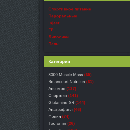
Спортивное питание
Пероральные
Inject
ГР
Липолики
Пепы
Категории
3000 Muscle Mass
(65)
Betancourt Nutrition
(61)
Ансомон
(137)
Спортеин
(141)
Glutamine-SR
(144)
Анатрофилл
(46)
Фенил
(74)
Тестопин
(26)