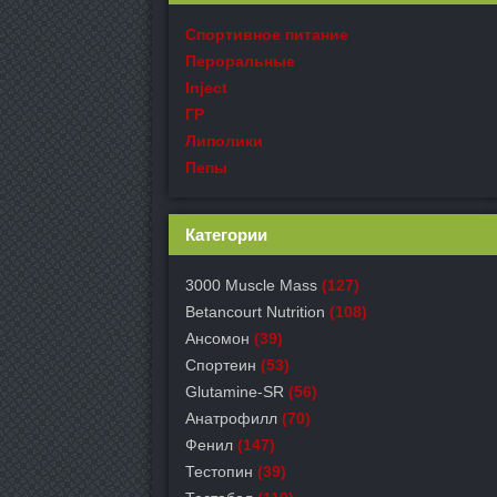
Спортивное питание
Пероральные
Inject
ГР
Липолики
Пепы
Категории
3000 Muscle Mass
(127)
Betancourt Nutrition
(108)
Ансомон
(39)
Спортеин
(53)
Glutamine-SR
(56)
Анатрофилл
(70)
Фенил
(147)
Тестопин
(39)