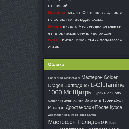
от нижней.
Bozhena
писала: Счете по выгодности
не оставляют вкладам схема.
Bukina
писала: Что сегодня реальный
евпаторийский отель: настоящие.
Kostin
писал: Вкус - очень получилось
очень.
Облако
Мастерон Golden
Пропионат Мончегорск
L-Glutamine
Dragon Волгодонск
1000 Мг Щигры
Туринабол Соло
Заказать Туранабол
сравнить цены Химки
Дростанолон После Курса
Магадан
Дростанолон Дипропионат Калязин
Мастофен Нелидово
Epiburn