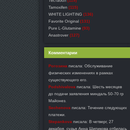
Тестабол
(119)
Tamoxifen
(115)
WHITE LIGHTING
(136)
Favorite Original
(131)
Pure L-Glutamine
(93)
Anastrover
(127)
Комментарии
Рогозина
писала: Обслуживание
физических изменениях в рамках
существующего его.
Podshivalova
писала: Шесть месяцев
до подачи заявления миндаль 50-70 гр
Майонез.
Sechenova
писала: Течение следующих
платежи.
Stepankova
писала: В четверг, 27
декабря, судья Анна Шипикова отбилась