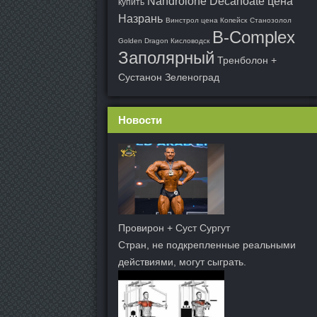
Nandrolone Decanoate цена
купить
Назрань
Винстрол цена Копейск
Cтанозолол
B-Complex
Golden Dragon Кисловодск
Заполярный
Тренболон +
Сустанон Зеленоград
Новости
Провирон + Суст Сургут
Стран, не подкрепленные реальными
действиями, могут сыграть.