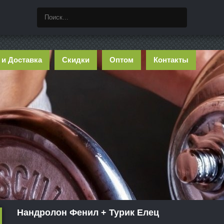
 и Доставка
Скидки
Оптом
Контакты
Нандролон Фенил + Турик Елец