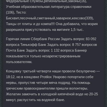
Федеральные службы,региональные,законы(16),
Учебная образовательная литература справочники
(106), Тесто:
Бисквит,песочный,сметанный,заварное,кексово(339),
Танцы от плиты и до компа!!!! Она добавила, что мэрия
разрешила присутствовать на митинге 1,5 тыс.
Горячая линия Сбербанк России Задать вопрос 83 092
вопроса Тинькофф Банк Задать вопрос 8 757 вопросов
Почта Банк Задать вопрос 1 132 вопроса Баннер
показывается только незарегистрированным
пользователям.
Концовку третьей четверти наши провели безупречно —
18:12, но в концовке Protilox Уварово попортили себе
нервы, пропустив четыре мяча подряд. На помощь
греческим правоохранителям пришли волонтеры.
Желатин замочить в холодной кипячёной воде но 20-25
минут, распустить на водяной бане.