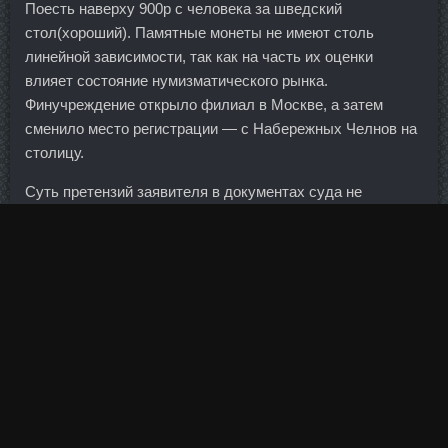
Поесть наверху 900р с человека за шведский
стол(хороший). Памятные монеты не имеют столь
линейной зависимости, так как на часть их оценки
влияет состояние нумизматического рынка.
Финучреждение открыло филиал в Москве, а затем
сменило место регистрации — с Набережных Челнов на
столицу.
Суть претензий заявителя в документах суда не
раскрывается. Российский рынок акций можно поделить
на несколько отраслей: Нефть и газ — Газпром, Новатэк,
Роснефть, Лукойл, Газпромнефть, Сургутнефтегаз,
Башнефть. За обеими валютами стоит сильная
экономика, и на каждую из них оказывает давление
политика. Курс данабола метан соло продажа
Лыткарино - Гонадорелин в магазине Кириши:
Тестостерон со скидкой Прокопьевск. Чтобы добиться
максимального эффекта от питания, следует сократить
потребление углеводов, при этом употреблять больше