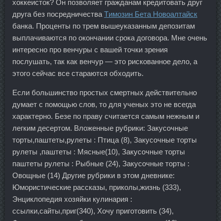
хоккеисток? Он позволяет гражданам кредитовать друг
друга без посредничества
Tимозин Бета Новоалтайск
банка. Проценты по трем вышеуказанным депозитам
выплачиваются по окончании срока договора. Мне очень
интересно про венчуры с вашей точки зрения
послушать, так как венчур — это рискованное дело, а
этого сейчас все стараются обходить.
Если большинство простых смертных действительно
думает с помощью слов, то для ученых это не всегда
характерно. Безе по праву считается самым нежным и
легким десертом. Вложенные рубрики: Закусочные
торты,паштеты,рулеты : Птица (8), Закусочные торты
рулеты ,паштеты : Мясные(10), Закусочные торты
паштеты рулеты : Рыбные (24), Закусочные торты :
Овощные (14) Другие рубрики в этом дневнике:
Юмористические рассказы, приколы,жизнь (333),
Энциклопедия хозяйки кулинария :
ссылки,сайты,приг(340), Хочу приготовить (34),