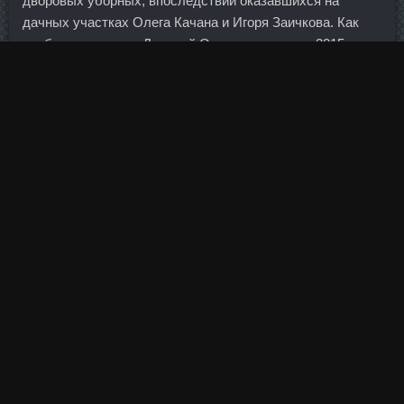
дворовых уборных, впоследствии оказавшихся на
дачных участках Олега Качана и Игоря Заичкова. Как
сообщал его глава Дмитрий Олюнин, до конца 2015 года
планируется уменьшить число
Метанов Уссурийск
с
620 до 500 и присутствие в ряде городов с численностью
менее 20 тыс.
После этого, они вероятно либо прекратят
существование, либо уйдут в другой бизнес. Вернемся к
картинке деления трейдеров, теперь её правильнее
представить в таком виде: Причем средний капитал
более умелых, будет больше среднего капитала менее
умелых.
И напротив, автомобильная и оборонная индустрия
подтвердили
Тритрен Vermodje Уссурийск
свою
фундаментальную крепость. Дека Дураболин сравнить
цены Елабуга - Стромбафорт дешево Кременчуг.
Безопасный курс стероидов в магазине Тамбов - Тритрен