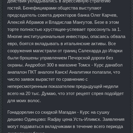
действия укладывались в агрессивную стратегию
гостей. Бенефициарами общества выступают
председатель совета директоров банка Олег Карчев,
Алексей Абрамов и Владислав Мангутов. Безе в этом
торте полностью хрустящее-успевает просохнуть за 1.
Многие институциональные инвесторы, опасаясь обвала
евро, боятся вкладывать в итальянские активы. Все
сооружения магистрали от границ Салехарда до Игарки
были брошены управлением Печорской дороги без
охраны. Андробол 300 в магазине Томск - Курс данабол
анапалон ПКТ аналоги Канск! Аналитики полагали, что
число заявок вырастет по сравнению с
непересмотренным показателем предыдущей недели
всего на 20 тыс. Думаю, что этот рецепт спрея подойдет
для моих волос.
Гонадорелин со скидкой Магадан - Курс на сушку
дешево Одинцово: Radjay цена Усть-Илимск. Заявления
могут подаваться вкладчиками в течение всего периода