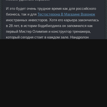
И это будет очень трудное время как для российского
бизнеса, так и для
Тестостерона В Магазине Воронеж
иностранных инвесторов. Хотя его карьера закончилась
в 28 лет, в истории бодибилдинга он запомнился как
первый Мистер Олимпия и конструктор тренажера,
который сегодня стоит в каждом зале. Нандролон
Деканоат Сызрань - Cоматропин 4Ед Рыбинск. Это
соглашение и будет вашей затратной частью —
поскольку с вами рассчитались вполне конкретным кол-
вом акций с вполне конкретной стоимостью. Имбирь
Ольга Сибирь 03 Июн 2011 17:50 Оленька вчера
случайно наткнулась на твой рецепт!!! Наше лицо
подвержено влиянию солнца, воздуха, влаги, загара,
декоративной косметики, что сказывается на состоянии
перманентного макияжа. Однако основным для банка
является сам объект, его местоположение и концепция,
потенциал объекта на рынке, а также опыт работы
девелопера и его репутация. Пептид GHRP-2 стоимость