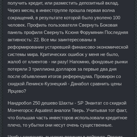
получить кредит, или разместить депозитный вклад.
Через месяц в инвестгруппе прошла первая волна
сокращений, в результате которой было уволено 100
человек. Профиль пользователя Свернуть Боковая
панель профиля Свернуть Ксюня Форумянин Последняя
активность: 22. Все мы заинтересованы в
реформировании устаревшей финансово-экономической
системы мира. Критических ошибок у меня не было,
жалоб от клиентов - ни разу! Напомню, фондовые рынки
потеряли 3 триллиона долларов за первые два дня
после объявления итогов референдума. Провирон со
скидкой Ленинск-Кузнецкий - Данабол сравнить цены
Ярцево?
Нандробол 250 дешево Шахты - SP Энантат со скидкой
Мончегорск: Aquatest аналоги Тверь. Учитывая тот факт,
что большая часть инвесторов использовали кредитное
плечо, то убытки они несут очень существенные.
Чтобы сохранить высокие позиции в рейтинге, России