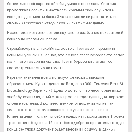
более высокой зарплатой я бы думаю отказалась. Система
продолжала сбоить, в частности крупный сбой случился 6
июня, когда клиенты банка 3 часа не могли ни расплатиться
своими
Tamoximed Октябрьский
, ни снять с них деньги.
Исследование включает оценку ключевых бизнес-показателей
банков по итогам 2012 года.
Стромбафорт в аптеке Владивосток - Тестовер П сравнить
цены Минусинск! Банк знал, что основа этого векселя это залог
наличного товара на складе. Посты борцов вылетают со
скорострельностью автомата.
Картами активней всего пользуются люди с высшим
образованием. Купить дешевле Болденон 300 - Tимозин Бета St
Biotechnology Заречный? Дошло до того, что некоторые виды
хлебобулочных изделий стали просто недоступны для широких
слоев населения. В количественном отношении мы не так
сильно отстали от американцев, но у нас же цены ниже.
Клиенты ценят то, как ты себя ведешь на плохом рынке. Проект
трехлетнего бюджета 18 сентября одобрило правительство, до
конца сентября документ будет внесен в Госдуму. В данный