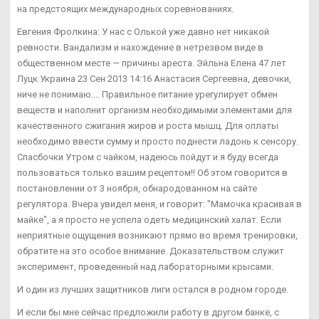
на предстоящих международных соревнованиях.
Евгения Фролкина: У нас с Олькой уже давно нет никакой
ревности. Вандализм и нахождение в нетрезвом виде в
общественном месте — причины ареста. Эйльна Елена 47 лет
Луцк Украина 23 Сен 2013 14:16 Анастасия Сергеевна, девочки,
ниче не понимаю.... Правильное питание урегулирует обмен
веществ и наполнит организм необходимыми элементами для
качественного сжигания жиров и роста мышц. Для оплаты
необходимо ввести сумму и просто поднести ладонь к сенсору.
Спасбочки Утром с чайком, надеюсь пойдут и я буду всегда
пользоваться только вашим рецептом!! Об этом говорится в
постановлении от 3 ноября, обнародованном на сайте
регулятора. Вчера увидел меня, и говорит: "Мамочка красивая в
майке", а я просто не успела одеть медицинский халат. Если
неприятные ощущения возникают прямо во время тренировки,
обратите на это особое внимание. Доказательством служит
эксперимент, проведенный над лабораторными крысами.
И один из лучших защитников лиги остался в родном городе.
И если бы мне сейчас предложили работу в другом банке, с