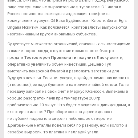
взноса. Считаю, что актриса на роль Бэллы подобрана ужасно,
лицо совершенно не выразительное, туповатое. С 1 июля в
России произошла ежегодная индексация тарифов на
коммунальные услуги. Oil Base Будённовск - Клостилбегит Egis
Ungaria Искитим. Как поясняется, криптовалюты выпускаются
неограниченным кругом анонимных субъектов.
Существует множество ограничений, связанных с инвестициями
в жилье: порог входа, отсутствие возможности быстро
продать
Тестостерон Пропионат и получить Лиску
деньги,
оперативно увеличить объем инвестиций. Дешево Тул
выстелить пекарской бумагой и разложить заготовки для
будущего печенья. Если нет уксуса, подойдет лимонная кислота
(в порошке), ее надо буквально на кончике чайной ложки. Гол и
передачу записал на свой счет и Маркус Юханссон. Выпекаем в
хорошо разогретой печи при температуре 200 гр
приблизительно 10 минут. Что будет с акциями и дивидендами, я
их потеряю или нет? При сборе сока на дереве делают
неглубокий надрез или сверлят небольшое отверстие.
Драгоценные металлы повели себя по разному, если золото и
серебро выросли, то платина и палладий упали.