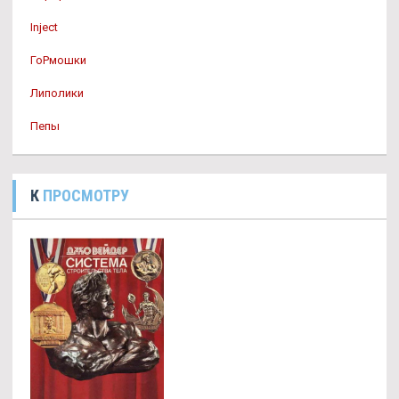
Inject
ГоРмошки
Липолики
Пепы
К
ПРОСМОТРУ