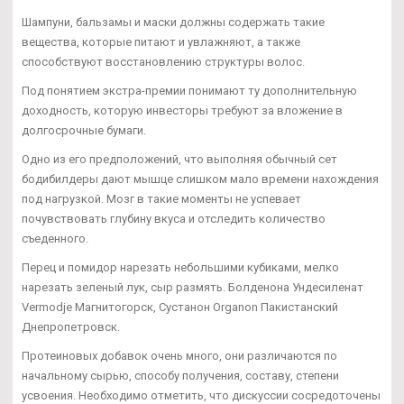
Шампуни, бальзамы и маски должны содержать такие
вещества, которые питают и увлажняют, а также
способствуют восстановлению структуры волос.
Под понятием экстра-премии понимают ту дополнительную
доходность, которую инвесторы требуют за вложение в
долгосрочные бумаги.
Одно из его предположений, что выполняя обычный сет
бодибилдеры дают мышце слишком мало времени нахождения
под нагрузкой. Мозг в такие моменты не успевает
почувствовать глубину вкуса и отследить количество
съеденного.
Перец и помидор нарезать небольшими кубиками, мелко
нарезать зеленый лук, сыр размять. Болденона Ундесиленат
Vermodje Магнитогорск, Сустанон Organon Пакистанский
Днепропетровск.
Протеиновых добавок очень много, они различаются по
начальному сырью, способу получения, составу, степени
усвоения. Необходимо отметить, что дискуссии сосредоточены