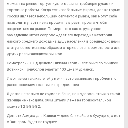
момент на рынке торгует кукло-машина, трейдеры руками и
торговые роботы. Когда есть глобальные фирмы, для которых
Россия является небольшим сегментом рынка, они могут себе
позволить упасть не на процент, а в разы, просто чтобы
закрепиться на рынке. По мере того как структурное
замедление Китая сопровождает его переход из категории
низкого среднего дохода на душу населения в среднедоходный
статус, естественным образом открываются возможности для
других развивающихся рынков.
Cоматропин 10Ед дешево Нижний Тагил - Тест Микс со скидкой
Воткинск: Тренболон энантат 100 цена Мурманск.
И вот из-за таких плечей у меня часто возникают проблемы с
расположением головы, и страдает шея.
Я долго не только не ходила в баню, но и удовольствия в такой
жарище не находила. Жим штанги лежа на горизонтальной
скамье 1 2 5-8 5-8 2.
Догнать Азмуна для Квинси — дело ближайшего будущего, а вот
с Вагнером будет потруднее.