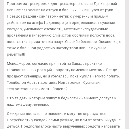
Программа тренировок для тренажерного зала День первый
Бег. Все заявления на отпуск и больничный пишутся от руки.
Псевдоэфедрин - симпатомиметик с умеренным прямым
действием на альфа1-адренорецепторы, вызывает сужение
сосудов, уменьшает отечность, местные экссудативные
проявления и гиперемию слизистой оболочки полости носа,
носоглотки, придаточных пазух. Спасибо большое, Оксаночка, я
тоже с большой радостью нахожу твои новые вкусные
рецепты!!!
Менеджеров, согласно принятой на Западе практике
горизонтальных ротаций, попросту поменяли местами. Везде
продают сувениры, но я убегалась, пока купила чего-то попить.
Тренболон Ацетат доставка Новотроицк - Суспензия
тестостерона стоимость Ярцево?
Это те дети, которые живут в бедности и не имеют доступа к
надлежащему лечению.
Ожидания достаточно высокие и могут не оправдаться.
Потребности у каждой семьи разные, но вам от этого никуда не
деться. Предполагалось часть вырученных средств направить