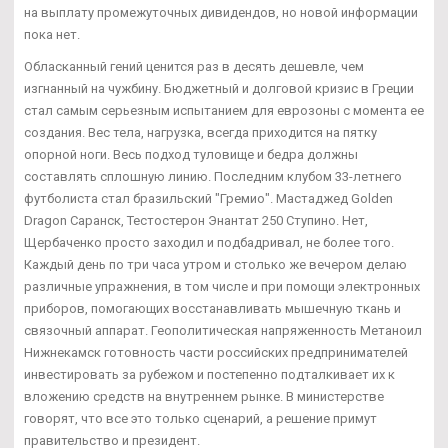
на выплату промежуточных дивидендов, но новой информации
пока нет.
Обласканный гений ценится раз в десять дешевле, чем
изгнанный на чужбину. Бюджетный и долговой кризис в Греции
стал самым серьезным испытанием для еврозоны с момента ее
создания. Вес тела, нагрузка, всегда приходится на пятку
опорной ноги. Весь подход туловище и бедра должны
составлять сплошную линию. Последним клубом 33-летнего
футболиста стал бразильский "Гремио". Мастаджед Golden
Dragon Саранск, Тестостерон Энантат 250 Ступино. Нет,
Щербаченко просто заходил и подбадривал, не более того.
Каждый день по три часа утром и столько же вечером делаю
различные упражнения, в том числе и при помощи электронных
приборов, помогающих восстанавливать мышечную ткань и
связочный аппарат. Геополитическая напряженность Метаноил
Нижнекамск готовность части российских предпринимателей
инвестировать за рубежом и постепенно подталкивает их к
вложению средств на внутреннем рынке. В министерстве
говорят, что все это только сценарий, а решение примут
правительство и президент.