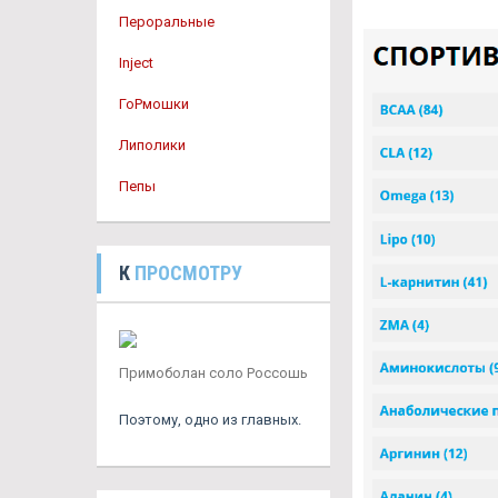
Пероральные
Inject
ГоРмошки
Липолики
Пепы
К
ПРОСМОТРУ
Примоболан соло Россошь
Поэтому, одно из главных.