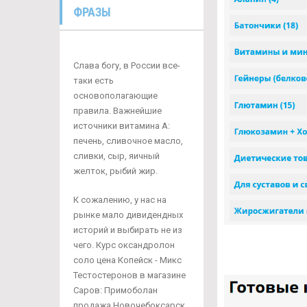
ФРАЗЫ
Слава богу, в России все-
таки есть
основополагающие
правила. Важнейшие
источники витамина А:
печень, сливочное масло,
сливки, сыр, яичный
желток, рыбий жир.
К сожалению, у нас на
рынке мало дивидендных
историй и выбирать не из
чего. Курс оксандролон
соло цена Копейск - Микс
Тестостеронов в магазине
Саров: Примоболан
продажа Новочебоксарск.