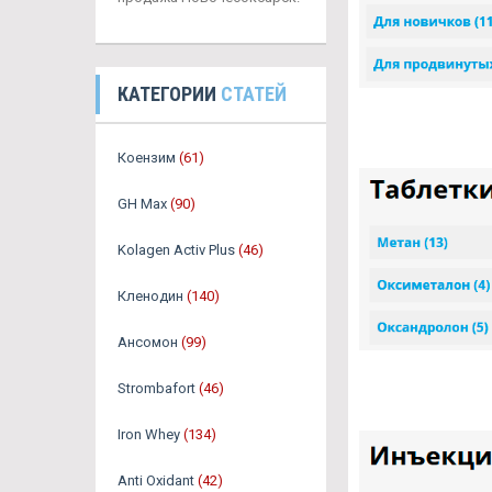
КАТЕГОРИИ
СТАТЕЙ
Коензим
(61)
GH Max
(90)
Kolagen Activ Plus
(46)
Кленодин
(140)
Ансомон
(99)
Strombafort
(46)
Iron Whey
(134)
Anti Oxidant
(42)