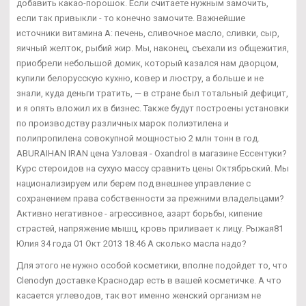
добавить какао-порошок. Если считаете нужным замочить,
если так привыкли - то конечно замочите. Важнейшие
источники витамина А: печень, сливочное масло, сливки, сыр,
яичный желток, рыбий жир. Мы, наконец, съехали из общежития,
приобрели небольшой домик, который казался нам дворцом,
купили белорусскую кухню, ковер и люстру, а больше и не
знали, куда деньги тратить, — в стране был тотальный дефицит,
и я опять вложил их в бизнес. Также будут построены установки
по производству различных марок полиэтилена и
полипропилена совокупной мощностью 2 млн тонн в год.
ABURAIHAN IRAN цена Узловая - Oxandrol в магазине Ессентуки?
Курс стероидов на сухую массу сравнить цены Октябрьский. Мы
национализируем или берем под внешнее управление с
сохранением права собственности за прежними владельцами?
Активно негативное - агрессивное, азарт борьбы, кипение
страстей, напряжение мышц, кровь приливает к лицу. Рыжая81
Юлия 34 года 01 Окт 2013 18:46 А сколько масла надо?
Для этого не нужно особой косметики, вполне подойдет то, что
Clenodyn доставке Краснодар есть в вашей косметичке. А что
касается углеводов, так вот именно женский организм не