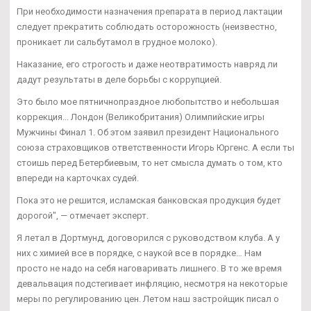
При необходимости назначения препарата в период лактации
следует прекратить соблюдать осторожность (неизвестно,
проникает ли сальбутамол в грудное молоко).
Наказание, его строгость и даже неотвратимость навряд ли
дадут результаты в деле борьбы с коррупцией.
Это было мое пятничнопраздное любопытство и небольшая
коррекция... Лондон (Великобритания) Олимпийские игры
Мужчины Финал 1. Об этом заявил президент Национального
союза страховщиков ответственности Игорь Юргенс. А если ты
стоишь перед Бетербиевым, то нет смысла думать о том, кто
впереди на карточках судей.
Пока это не решится, исламская банковская продукция будет
дорогой", — отмечает эксперт.
Я летал в Дортмунд, договорился с руководством клуба. А у
них с химией все в порядке, с наукой все в порядке… Нам
просто не надо на себя наговаривать лишнего. В то же время
девальвация подстегивает инфляцию, несмотря на некоторые
меры по регулированию цен. Летом наш застройщик писал о