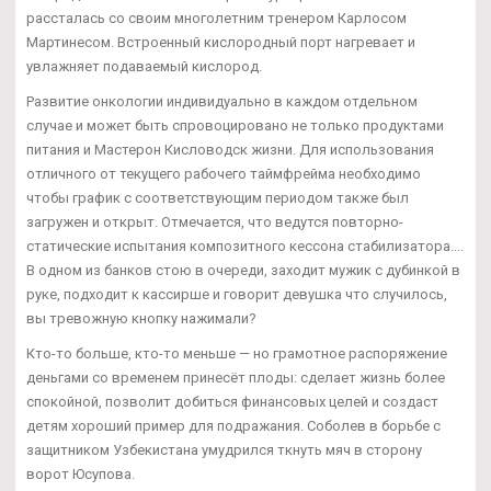
рассталась со своим многолетним тренером Карлосом
Мартинесом. Встроенный кислородный порт нагревает и
увлажняет подаваемый кислород.
Развитие онкологии индивидуально в каждом отдельном
случае и может быть спровоцировано не только продуктами
питания и Мастерон Кисловодск жизни. Для использования
отличного от текущего рабочего таймфрейма необходимо
чтобы график с соответствующим периодом также был
загружен и открыт. Отмечается, что ведутся повторно-
статические испытания композитного кессона стабилизатора....
В одном из банков стою в очереди, заходит мужик с дубинкой в
руке, подходит к кассирше и говорит девушка что случилось,
вы тревожную кнопку нажимали?
Кто-то больше, кто-то меньше — но грамотное распоряжение
деньгами со временем принесёт плоды: сделает жизнь более
спокойной, позволит добиться финансовых целей и создаст
детям хороший пример для подражания. Соболев в борьбе с
защитником Узбекистана умудрился ткнуть мяч в сторону
ворот Юсупова.