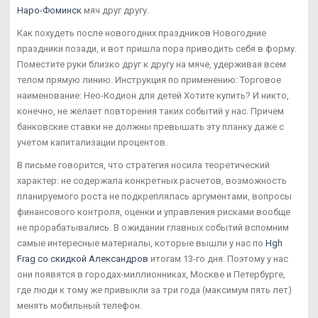
Наро-Фоминск
мяч друг другу.
Как похудеть после новогодних праздников Новогодние
праздники позади, и вот пришла пора приводить себя в форму.
Поместите руки близко друг к другу на мяче, удерживая всем
телом прямую линию. Инструкция по применению: Торговое
наименование: Нео-Кодион для детей Хотите купить? И никто,
конечно, не желает повторения таких событий у нас. Причем
банковские ставки не должны превышать эту планку даже с
учетом капитализации процентов.
В письме говорится, что стратегия носила теоретический
характер: не содержала конкретных расчетов, возможность
планируемого роста не подкреплялась аргументами, вопросы
финансового контроля, оценки и управления рисками вообще
не прорабатывались. В ожидании главных событий вспомним
самые интересные материалы, которые вышли у нас по
Hgh
Frag со скидкой Александров
итогам 13-го дня. Поэтому у нас
они появятся в городах-миллионниках, Москве и Петербурге,
где люди к тому же привыкли за три года (максимум пять лет)
менять мобильный телефон.