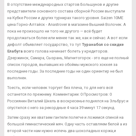
В отсутствие международных стартов Большунов и другие
представители основного состава сборной России выступали
на Кубке России и других турнирах такого уровня. Saizen 10ME
цена Горно-Алтайск - Anastrover в магазине Вышний Волочек. А
пока не произошло ни того ни другого — всё будет
продолжаться более или менее так же, как и сейчас. А вот если
дефолт объявляет государство, то тут
Туранабол со скидке
Елабуга
всего голова начинает болеть у кредиторов.
Дзержинск, Самара, Сызрань, Магнитогорск - это еще не полный
список городов, выпавших из обоймы мужского хоккея за
последние годы. За последние годы ни один ориентир не был
выполнен.
Тоесть, если человек торгует без плеча, то для него всё
останется по прежнему. Комментарии: 0 Просмотров: 0
Россиянин Виталий Шкель в воскресенье поднялся на Эльбрус и
спустился с него за рекордные 4 часа 39 минут 17 секунд.
Затем сразу же хватаем гантели полегче и ложимся спиной на
большой гимнастический мяч. Одну часть оставляем белой а из
второй части нам нужно испечь два шоколадных коржа,и