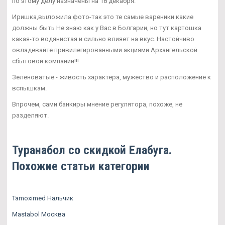
по этому делу назначены на 18 декабря.
Иришка,выложила фото-так это те самые вареники какие
должны быть Не знаю как у Вас в Болгарии, но тут картошка
какая-то водянистая и сильно влияет на вкус. Настойчиво
овладевайте привилегированными акциями Архангельской
сбытовой компании!!!
Зеленоватые - живость характера, мужество и расположение к
вспышкам.
Впрочем, сами банкиры мнение регулятора, похоже, не
разделяют.
Туранабол со скидкой Елабуга.
Похожие статьи категории
Tamoximed Нальчик
Mastabol Москва