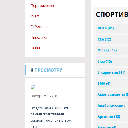
Пероральные
Inject
ГоРмошки
Липолики
Пепы
К
ПРОСМОТРУ
Васороме Ухта
Веществом является
самый практичный
вариант состоит в том,
что.