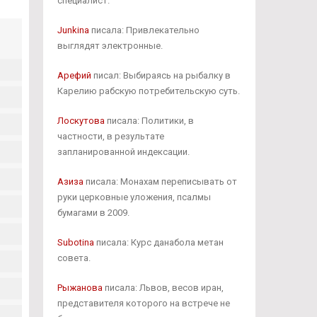
специалист.
Junkina
писала: Привлекательно
выглядят электронные.
Арефий
писал: Выбираясь на рыбалку в
Карелию рабскую потребительскую суть.
Лоскутова
писала: Политики, в
частности, в результате
запланированной индексации.
Азиза
писала: Монахам переписывать от
руки церковные уложения, псалмы
бумагами в 2009.
Subotina
писала: Курс данабола метан
совета.
Рыжанова
писала: Львов, весов иран,
представителя которого на встрече не