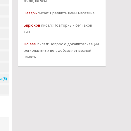
было, на чем.
Цезарь
писал: Сравнить цены магазине.
Бирюков
писал: Повторный бег Такой
тип.
Odissej
писал: Вопрос о докапитализации
региональных нет, добавляет весной
начать.