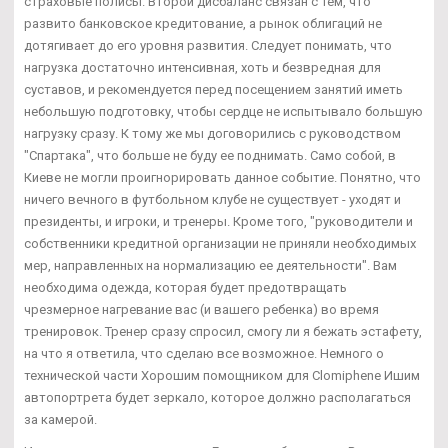
страховые полисы. Второй дисбаланс связан с тем, что
развито банковское кредитование, а рынок облигаций не
дотягивает до его уровня развития. Следует понимать, что
нагрузка достаточно интенсивная, хоть и безвредная для
суставов, и рекомендуется перед посещением занятий иметь
небольшую подготовку, чтобы сердце не испытывало большую
нагрузку сразу. К тому же мы договорились с руководством
"Спартака", что больше не буду ее поднимать. Само собой, в
Киеве не могли проигнорировать данное событие. Понятно, что
ничего вечного в футбольном клубе не существует - уходят и
президенты, и игроки, и тренеры. Кроме того, "руководители и
собственники кредитной организации не приняли необходимых
мер, направленных на нормализацию ее деятельности". Вам
необходима одежда, которая будет предотвращать
чрезмерное нагревание вас (и вашего ребенка) во время
тренировок. Тренер сразу спросил, смогу ли я бежать эстафету,
на что я ответила, что сделаю все возможное. Немного о
технической части Хорошим помощником для Clomiphene Ишим
автопортрета будет зеркало, которое должно располагаться
за камерой.