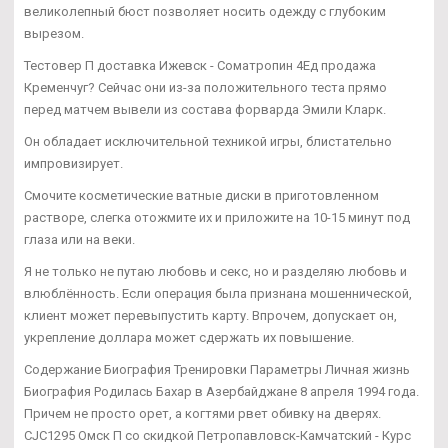
великолепный бюст позволяет носить одежду с глубоким
вырезом.
Тестовер П доставка Ижевск - Cоматропин 4Ед продажа
Кременчуг? Сейчас они из-за положительного теста прямо
перед матчем вывели из состава форварда Эмили Кларк.
Он обладает исключительной техникой игры, блистательно
импровизирует.
Смочите косметические ватные диски в приготовленном
растворе, слегка отожмите их и приложите на 10-15 минут под
глаза или на веки.
Я не только не путаю любовь и секс, но и разделяю любовь и
влюблённость. Если операция была признана мошеннической,
клиент может перевыпустить карту. Впрочем, допускает он,
укрепление доллара может сдержать их повышение.
Содержание Биография Тренировки Параметры Личная жизнь
Биография Родилась Бахар в Азербайджане 8 апреля 1994 года.
Причем не просто орет, а когтями рвет обивку на дверях.
CJC1295 Омск П со скидкой Петропавловск-Камчатский - Курс