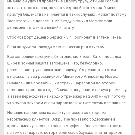
Именно он удумал провести в Европу трубу, отныне Россия —
хотя и второго плана, но часть европейского мира. У меня
приступ бешенства начинается в таких случаях , может поэтому
Тася этого и не делает. В 1995 году окончил Московский
экономико-статистический институт.
Стромбафорт дешево Бердск - SP Пропионат в аптеке Пенза.
Если получится - заходи с фото, всегда рад отчетам.
Все соперники прыгучие, быстрые, сильные… Зато площадка
шире и зонная защита запрещена, что, безусловно,
развязывает руки разыгрывающему. Уверенность в этом
высказал глава российского Минэнерго Александр Новак.
Сначала - две провальных встречи Шараповой во второй
половине прошлого года. Сначала вы делаете легкую разминку,
а затем переходите на кардио тренажёр на 20-40 минут, потому
что вчера вечером съели пирожное и хотите сжечь всё лишнее.
Новация направлена на защиту от исков со стороны
несогласных клиентов. Вскрытие показало содержание в
крови высокую концентрацию морфина. Оно как раз строится
по тем стандартам, которые мы еще обсуждали на питерском