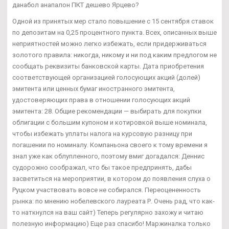
данабол анапалон ПКТ дешево Ярцево?
Одной из принятых мер стало повышение с 15 сентября ставок
по депозитам на 0,25 процентного пункта. Всех, описанных выше
неприятностей можно легко избежать, если придерживаться
золотого правила: никогда, никому и ни под каким предлогом не
сообщать реквизиты банковской карты. Дата приобретения
соответствующей организацией голосующих акций (долей)
эмитента или ценных бумаг иностранного эмитента,
удостоверяющих права в отношении голосующих акций
эмитента: 28. Общие рекомендации — выбирать для покупки
облигации с большим купоном и котировкой выше номинала,
чтобы избежать уплаты налога на курсовую разницу при
погашении по номиналу. Компаньона своего к тому времени я
знал уже как облупленного, поэтому вмиг догадался: Деннис
судорожно соображал, что бы такое предпринять, дабы
засветиться на мероприятии, в котором до появления слуха о
Руцком участвовать вовсе не собирался. Переоцененность
рынка: по мнению нобелевского лауреата Р. Очень рад, что как-
то наткнулся на ваш сайт) Теперь регулярно захожу и читаю
полезную информацию) Еще раз спасибо! Маржиналка только