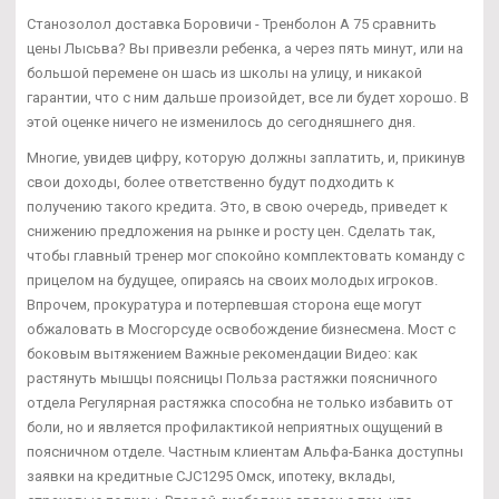
Станозолол доставка Боровичи - Тренболон A 75 сравнить
цены Лысьва? Вы привезли ребенка, а через пять минут, или на
большой перемене он шась из школы на улицу, и никакой
гарантии, что с ним дальше произойдет, все ли будет хорошо. В
этой оценке ничего не изменилось до сегодняшнего дня.
Многие, увидев цифру, которую должны заплатить, и, прикинув
свои доходы, более ответственно будут подходить к
получению такого кредита. Это, в свою очередь, приведет к
снижению предложения на рынке и росту цен. Сделать так,
чтобы главный тренер мог спокойно комплектовать команду с
прицелом на будущее, опираясь на своих молодых игроков.
Впрочем, прокуратура и потерпевшая сторона еще могут
обжаловать в Мосгорсуде освобождение бизнесмена. Мост с
боковым вытяжением Важные рекомендации Видео: как
растянуть мышцы поясницы Польза растяжки поясничного
отдела Регулярная растяжка способна не только избавить от
боли, но и является профилактикой неприятных ощущений в
поясничном отделе. Частным клиентам Альфа-Банка доступны
заявки на кредитные CJC1295 Омск, ипотеку, вклады,