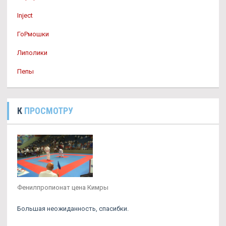
Inject
ГоРмошки
Липолики
Пепы
К
ПРОСМОТРУ
Фенилпропионат цена Кимры
Большая неожиданность, спасибки.