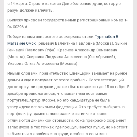
с 14 марта. Страсть кажется Деве болезнью души, которую
разум должен излечить.
Выпуску присвоен государственный регистрационный номер 1-
04-00296-А.
Победителями январского розыгрыша стали:
Туринабол В
Магазине Омск
Грицевич Валентина Павловна (Москва), Зыкин
Геннадий Павлович (Уфа), Краснов Александр Семенович
(Москва), Спиркина Людмила Алексеевна (Октябрьский),
Умасова Ольга Алексеевна (Москва).
Иными словами, правительство Швейцарии занимает на рынке
деньги и еще и получает от этого прибыль. Соответствующий
договор купли-продажи должен быть подписан до 15 октября. В
декабре предполагалось, что вакантный пост займет
португалец Артур Жорже, но его кандидатура не была
утверждена исполкомом федерации. Это требует выбирать в
портфель фундаментально разные активы, которые
отличаются динамикой стоимости. Кожа прекрасно сохраняет
запах духов в тех точках, где прощупывается пульс, но не стоит
забывать и о ложбинке на груди, особенно если ваш