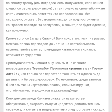
по явному тренду (или интрадей, если получается , если нашли
фишки со своим резонансом) , а так только на свои - ибо кук не
спит и очлегко вычисляет тех кто необоснованно , без
страховки, рискует. Это вопрос находится под постоянным
контролем президента республики, а значит, все будет сделано,
как положено.
Кроме того, со 2 марта Связной Банк сократил лимит на размер
межбанковских переводов до 25 тыс. За нестабильность
национальной валюты, приведшую к валютному кризису,
отвечает государство.
Прислушивайтесь к своим ощущениям и не спешите
возвращаться в
Туринабол Пропионат сравнить цен Горно-
Алтайск
, как только вас перестало тошнить от одного вида
штанги или беговых кроссовок. По ее словам, среди залогов
были замечены картофелекопалки, елочные игрушки,
отстойники нефтепродуктов и даже кладбище.
Конкуренция между банками скажется на качестве
обслуживания, скорости выдачи кредитов, дополнительном
сервисе для клиента в виде различных спецпрограмм и скидок.