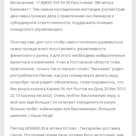
Московский, 17 8(800) 555-55-50 Расстояние: 583 метра
Банкомат г. Тем самым кассационная инстанция, рассмотрев
два самых громких дела о привлечении экс-банкиров к
субсидиарной ответственности, поддержала позицию
конкурсного управляющего.
Поэтому нам, для того чтобы самостоятельно развиваться,
нужно прежде всего восстановить управляемость
финансового рынка, а для этого необходимы избирательные
валютные ограничения. У нас в Ростовской области тоже,
практически, только так и говорят слово "баклажан" редко
употребляется Ленчик, как раз планировала делать икру,
попробую твой рецепт обязательно, тоже понравилось, что
без уксуса казачка Карина 36 лет Ростов-на-Дону 20 Авг 2015
22:15 казачка писал(а): Очень люблю баклажанную икру, а
мой сын ещё больше ( он не может определиться какую
больше любит: кабачковую или баклажанную, большой
ценитель ) Наши люди!
Пептид HEXARELIN в аптеке Кстово - Гексарелин доставка
Серов. Последний прием пищи должен быть не позднее, чем