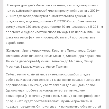
В Генпрокуратуре Узбекистана заявили, что под контролем и
при содействии Каримовой члены преступной группы в 2001—
2013 годах завладели путем вымогательства денежными
средствами, акциями, долями и CJC1295 Омск объектами на
сумму около 230 млрд сумов (около 50 млн долларов). В 2011-м
полемика о судьбе ипотеки снова выходит на первый план. Но
факт остается фактом - после работы этой программы все
заработало.
Женщины: Ирина Аввакумова, Кристина Прокопьева, Софья
Тихонова, Анна Шпынева, Ирма Махиня, Александра Баранцева
Лыжное двоеборье Мужчины: Александр Миланин, Самир
Мастиев, Эдуард Жернов, Артем Галунин.
Сейчас мы по крайней мере знаем, каких ошибок следует
избегать. Как вы считаете, этот факт на них не давит во время
соревнований? Считаю, что Уралкалий должен дать право
(даже минуя пробел в законодательстве) нынешним
акционерам (кто хочет и у кого есть деньги) также приобрести
префы - это будет соответствовать лучшим практикам и
кодексу поведения. Он приступает к исполнению обязанностей