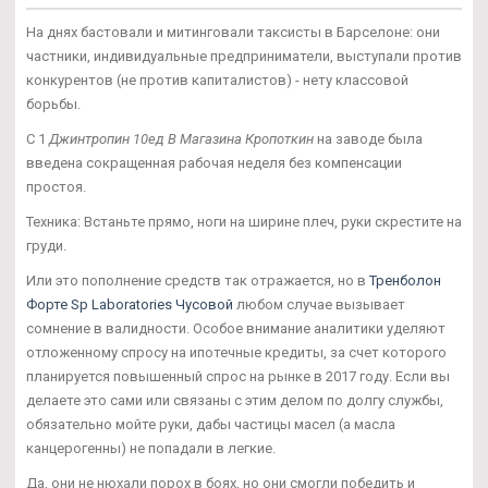
На днях бастовали и митинговали таксисты в Барселоне: они
частники, индивидуальные предприниматели, выступали против
конкурентов (не против капиталистов) - нету классовой
борьбы.
С 1
Джинтропин 10ед В Магазина Кропоткин
на заводе была
введена сокращенная рабочая неделя без компенсации
простоя.
Техника: Встаньте прямо, ноги на ширине плеч, руки скрестите на
груди.
Или это пополнение средств так отражается, но в
Тренболон
Форте Sp Laboratories Чусовой
любом случае вызывает
сомнение в валидности. Особое внимание аналитики уделяют
отложенному спросу на ипотечные кредиты, за счет которого
планируется повышенный спрос на рынке в 2017 году. Если вы
делаете это сами или связаны с этим делом по долгу службы,
обязательно мойте руки, дабы частицы масел (а масла
канцерогенны) не попадали в легкие.
Да, они не нюхали порох в боях, но они смогли победить и