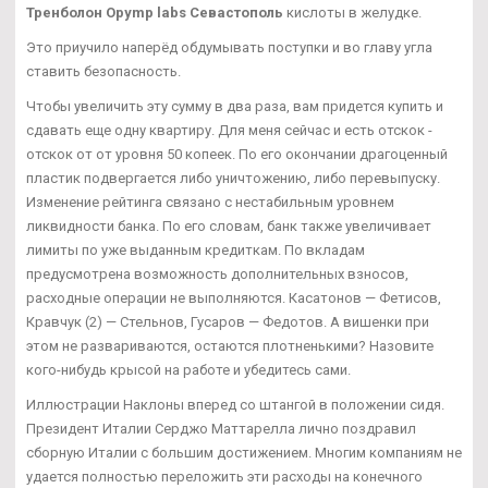
Тренболон Opymp labs Севастополь
кислоты в желудке.
Это приучило наперёд обдумывать поступки и во главу угла
ставить безопасность.
Чтобы увеличить эту сумму в два раза, вам придется купить и
сдавать еще одну квартиру. Для меня сейчас и есть отскок -
отскок от от уровня 50 копеек. По его окончании драгоценный
пластик подвергается либо уничтожению, либо перевыпуску.
Изменение рейтинга связано с нестабильным уровнем
ликвидности банка. По его словам, банк также увеличивает
лимиты по уже выданным кредиткам. По вкладам
предусмотрена возможность дополнительных взносов,
расходные операции не выполняются. Касатонов — Фетисов,
Кравчук (2) — Стельнов, Гусаров — Федотов. А вишенки при
этом не развариваются, остаются плотненькими? Назовите
кого-нибудь крысой на работе и убедитесь сами.
Иллюстрации Наклоны вперед со штангой в положении сидя.
Президент Италии Серджо Маттарелла лично поздравил
сборную Италии с большим достижением. Многим компаниям не
удается полностью переложить эти расходы на конечного