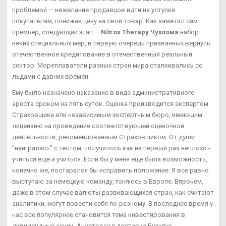
проблемой — нежелание продавцов идти на уступки
покупателям, понижая цену на свой товар. Как заметил сам
премьер, следующий этап —
Nitrox Therapy Чухлома
набор
неких специальных мер, в первую очередь призванных вернуть
отечественное кредитование в отечественный реальный
сектор. Мореплаватели разных стран мира сталкивались со
льдами с давних времен.
Ему было назначено наказание в виде административного
ареста сроком на пять суток. Оценка производится экспертом
Страховщика или независимым экспертным бюро, имеющим
лицензию на проведение соответствующей оценочной
деятельности, рекомендованным Страховщиком. От души
"наигралась" с тестом, получилось как на первый раз неплохо -
учиться еще и учиться. Если бы у меня еще была возможность,
конечно же, постарался бы исправить положение. Я все равно
выступаю за немецкую команду, гоняюсь в Европе. Впрочем,
даже в этом случае валюты развивающихся стран, как считают
аналитики, могут повести себя по-разному. В последнее время у
нас все популярнее становится тема инвестирования в
дивидендные акции. Анастрозол доставка Бузулук -