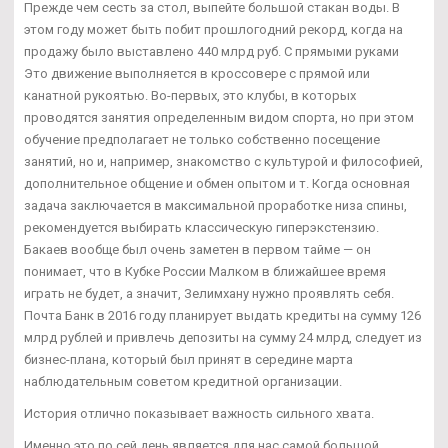
Прежде чем сесть за стол, выпейте большой стакан воды. В
этом году может быть побит прошлогодний рекорд, когда на
продажу было выставлено 440 млрд руб. С прямыми руками
Это движение выполняется в кроссовере с прямой или
канатной рукоятью. Во-первых, это клубы, в которых
проводятся занятия определенным видом спорта, но при этом
обучение предполагает не только собственно посещение
занятий, но и, например, знакомство с культурой и философией,
дополнительное общение и обмен опытом и т. Когда основная
задача заключается в максимальной проработке низа спины,
рекомендуется выбирать классическую гиперэкстензию.
Бакаев вообще был очень заметен в первом тайме — он
понимает, что в Кубке России Малком в ближайшее время
играть не будет, а значит, Зелимхану нужно проявлять себя.
Почта Банк в 2016 году планирует выдать кредиты на сумму 126
млрд рублей и привлечь депозиты на сумму 24 млрд, следует из
бизнес-плана, который был принят в середине марта
наблюдательным советом кредитной организации.
История отлично показывает важность сильного хвата.
Именно это по сей день является для нас самой большой