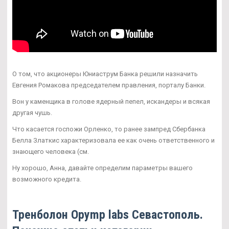
О том, что акционеры Юниаструм Банка решили назначить
Евгения Ромакова председателем правления, порталу Банки.
Вон у каменщика в голове ядерный пепел, искандеры и всякая
другая чушь.
Что касается госпожи Орленко, то ранее зампред Сбербанка
Белла Златкис характеризовала ее как очень ответственного и
знающего человека (см.
Ну хорошо, Анна, давайте определим параметры вашего
возможного кредита.
Тренболон Opymp labs Севастополь.