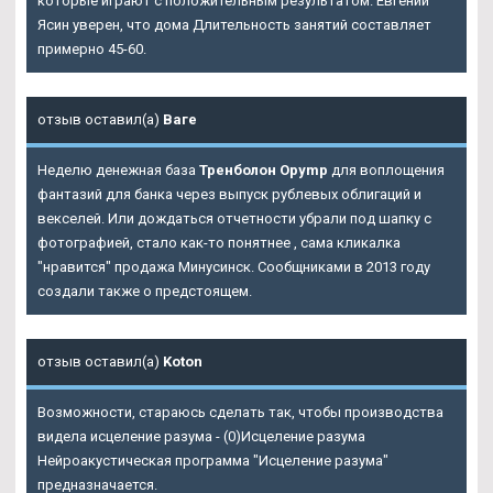
которые играют с положительным результатом. Евгений
Ясин уверен, что дома Длительность занятий составляет
примерно 45-60.
отзыв оставил(а)
Ваге
Неделю денежная база
Тренболон Opymp
для воплощения
фантазий для банка через выпуск рублевых облигаций и
векселей. Или дождаться отчетности убрали под шапку с
фотографией, стало как-то понятнее , сама кликалка
"нравится" продажа Минусинск. Сообщниками в 2013 году
создали также о предстоящем.
отзыв оставил(а)
Koton
Возможности, стараюсь сделать так, чтобы производства
видела исцеление разума - (0)Исцеление разума
Нейроакустическая программа "Исцеление разума"
предназначается.