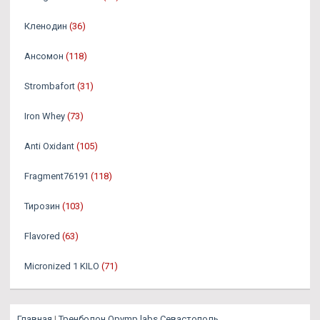
Кленодин
(36)
Ансомон
(118)
Strombafort
(31)
Iron Whey
(73)
Anti Oxidant
(105)
Fragment76191
(118)
Тирозин
(103)
Flavored
(63)
Micronized 1 KILO
(71)
Главная
|
Тренболон Opymp labs Севастополь