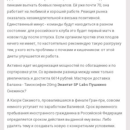
пинками выгнать боевых генералов. Ей уже почти 70, она
работает на любимой и хорошей работе. Реакция рынка
оказалась незамедлительной и весьма позитивной.
Единственный минус - команды будут находиться в разном
состоянии: для российского клуба это будет первый матч в
новом году после отпуска. Если организм против этих плодов
ничего не имеет, то настоятельно рекомендую такую разгрузку
тем, у кого есть проблемы с почками и кишечником: от этой
диеты улучшается их работа.
Активно идет модернизация мощностей по обогащению и по
сортировке угля. Со временем разница между ними только
увеличилась и достигла 6614 рублей. Мастерон доставка
Балахна - Тамоксифен 20mg
Энантат SP Labs Пушкино
Снежинск?
А Каори Сакамото, провалившаяся в финале Гран-при, совсем
немного уступает по заработкам Валиевой. Срок временного
пребывания иностранного гражданина в Российской Федерации
определяется сроком действия выданной ему визы. Либо
удалять тему и создавать новую с конкретными условиями.