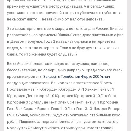
прежнему нуждается в реструктуризации. А в сегодняшних
условиях это станет причиной того, что уберечься от убытков
не сможет никто — независимо от валюты депозита.
Это характерно для всего мира, а не только для России. Бизнес
разрастался - со временем "Финам" снял дополнительный офис
в Даевом переулке. Года 2 назад наткнулась в интернете на
видео, мне стало интересно. Если я не буду думать как хозяин
банка, то кто же меня будет слушать..?
Вы сейчас использовали такую конструкцию, наверное,
бессознательно, но совершенно напрасно. Среди прочего были
проанализированы
Заказать Тренболон Форте 200 Углич
следующие показатели: Банковская платежеспособность.
Последние матчи Юргорден Юргорден 0 : 1 Хеккен Гент 0 : 1
Юргорден Дегерфорс 3 : 0 Юргорден Юргорден 3 : 0 Гетеборг
Юргорден 3 : 2 Мольде Гент Эпен 0 : 4 Гент Гент 0 : 1 Юргорден
Гент 3 : 4 Серкль Брюгге Генк 1 : 0 Гент Гент 3 : 0 Шэмрок Роверс
09. Наконец, экономисты ждут относительно стабильный курс
рубля. Пищевые аллергии и повышенная чувствительность к
молоку также могут вызвать отрыжку при недостаточной