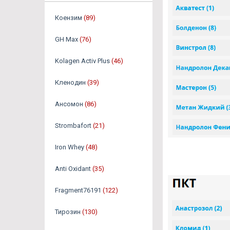
Коензим
(89)
GH Max
(76)
Kolagen Activ Plus
(46)
Кленодин
(39)
Ансомон
(86)
Strombafort
(21)
Iron Whey
(48)
Anti Oxidant
(35)
Fragment76191
(122)
Тирозин
(130)