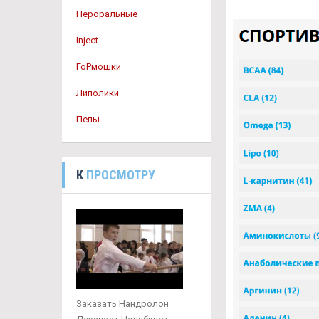
Пероральные
Inject
ГоРмошки
Липолики
Пепы
К
ПРОСМОТРУ
Заказать Нандролон