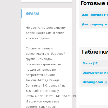
ФРАЗЫ
Но оценил по достоинству
особенности жизни пипла
этого не сделал.
Со своим главным
соперником в отборочной
группе - командой
Бразилии - аргентинцам
предстоит впервые
встретится 17 июня.
Танюня 44 года Канада
Болталка - 3 Страница 1 из
500 Выбрать страницу: -
-12345678910111213141516171819202122232425262728
И в данном случае все
рекомендации носят