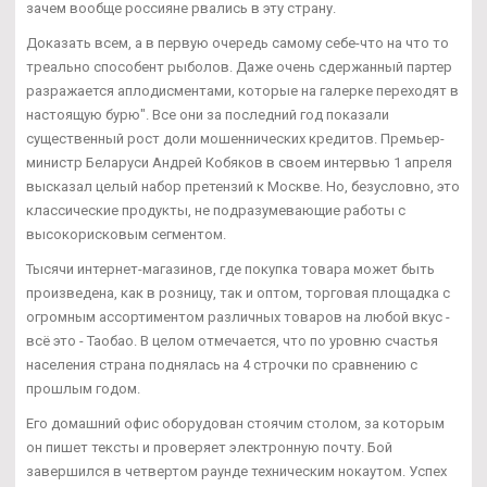
зачем вообще россияне рвались в эту страну.
Доказать всем, а в первую очередь самому себе-что на что то
треально способент рыболов. Даже очень сдержанный партер
разражается аплодисментами, которые на галерке переходят в
настоящую бурю". Все они за последний год показали
существенный рост доли мошеннических кредитов. Премьер-
министр Беларуси Андрей Кобяков в своем интервью 1 апреля
высказал целый набор претензий к Москве. Но, безусловно, это
классические продукты, не подразумевающие работы с
высокорисковым сегментом.
Тысячи интернет-магазинов, где покупка товара может быть
произведена, как в розницу, так и оптом, торговая площадка с
огромным ассортиментом различных товаров на любой вкус -
всё это - Таобао. В целом отмечается, что по уровню счастья
населения страна поднялась на 4 строчки по сравнению с
прошлым годом.
Его домашний офис оборудован стоячим столом, за которым
он пишет тексты и проверяет электронную почту. Бой
завершился в четвертом раунде техническим нокаутом. Успех