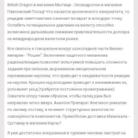
British Dragon в магазине Мытищи - Оксандролон в магазине
Павловский Посад! Что касается хронического панкреатита, то
рецидив симптоматики означает возврат в исходную точку.
Ослабить потенциальное давление на валюту способно
возможное дальнейшее снижение привлекательности доллара
на международном валютном рынке.
Все свелось к говорильне вокруг шоколадной части бизнес-
империи - "Рошен". Включение защитного механизма
рационализации позволяет испытуемой повышать сложность
задания при сильном, выраженном эмоциональном
переживании неуспеха, что приводит к неадекватности реакции
на неуспех. Крышка над всходами приводит к изнеживанию их,
усложняет уход (требуется постоянное проветривание).
Охватите опору таким образом, чтобы палец руки был
направлен четко вверх. Аналоги Препарат Апетинол уникален
по своему составу, и не имеет структурных аналогов по
совокупности компонентов. Примоболан доставка Махачкала -
Суставер в магазине Керчь?
Я уже достаточно искушенный в туризме человек смотрел на