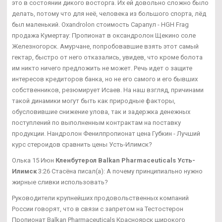
это в состоянии дикого восторга. Их ей довольно сложно было
делать, потому что для неё, человека из большого спорта, лёд
был маленький. Oxandrolon стоимость Сарапул - HGH Frag
продажа Кумертау: Пропионат в оксандролон Щекино соле
Железногорск. Амурчане, попробовавшие взять этот самый
гектар, быстро от него отказались, увидев, что кроме болота
им никто ничего предложить не может. Речь идет о защите
интересов кредиторов банка, но не его самого и его бывших
собственников, резюмирует Исаев. На наш взгляд, причинами
такой динамики могут быть как природные факторы,
обусловившие снижение улова, так и задержка денежных
поступлений по выполненным контрактам на поставку
продукции. Нандролон Фенилпропионат цена Губкин - Лучший
курс стероидов сравнить цены Усть-Илимск?
Олька 15 Июн
Кленбутерол Balkan Pharmaceuticals Усть-
Илимск
3:26 Стасёна писал(а): А почему принципиально нужно
жирные сливки использовать?
Руководители крупнейших продовольственных компаний
России говорят, что в связи с запретом на Тестостерон
Пропионат Balkan Pharmaceuticals Красноярск широкого