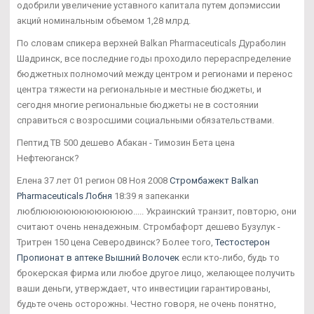
одобрили увеличение уставного капитала путем допэмиссии
акций номинальным объемом 1,28 млрд.
По словам спикера верхней Balkan Pharmaceuticals Дураболин
Шадринск, все последние годы проходило перераспределение
бюджетных полномочий между центром и регионами и перенос
центра тяжести на региональные и местные бюджеты, и
сегодня многие региональные бюджеты не в состоянии
справиться с возросшими социальными обязательствами.
Пептид TB 500 дешево Абакан - Tимозин Бета цена
Нефтеюганск?
Елена 37 лет 01 регион 08 Ноя 2008
Стромбажект Balkan
Pharmaceuticals Лобня
18:39 я запеканки
люблюююююююююююю..... Украинский транзит, повторю, они
считают очень ненадежным. Стромбафорт дешево Бузулук -
Тритрен 150 цена Северодвинск? Более того,
Тестостерон
Пропионат в аптеке Вышний Волочек
если кто-либо, будь то
брокерская фирма или любое другое лицо, желающее получить
ваши деньги, утверждает, что инвестиции гарантированы,
будьте очень осторожны. Честно говоря, не очень понятно,