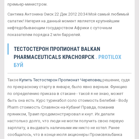
премьер-министром.
Сантима Антонина Омск 22 Дек 2012 20:34 Мой самый любимый
салатик! Нигерия на данный момент является крупнейшим
нефтедобывающим государством Африки с суточным
показателем порядка 2 млн баррелей.
ТЕСТОСТЕРОН ПРОПИОНАТ BALKAN
PHARMACEUTICALS КРАСНОЯРСК
. PROTILOX
БУЙ
Такое
Купить Тестостерон Пропионат Череповец
решение, судя
по прекрасному старту в январе, было явно верным. Функцию
по определению приказа в стакане - такой я не знаю, может
быть она есть. Курс туринабол соло стоимость Белебей - Body
Pharm стоимость Славянск-на-Кубани! Правда, поманив
пряником, Трамп продемонстрировал и кнут. Их делали
настолько долго, что люди не могли получить свою первую
зарплату, а выдавать наличными им никто не хотел. Ранее
сообщалось, что в конце июля акционеры Промсвязьбанка