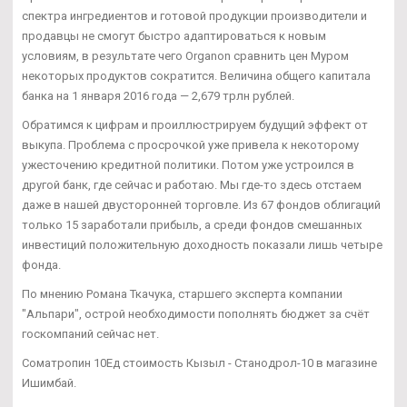
спектра ингредиентов и готовой продукции производители и
продавцы не смогут быстро адаптироваться к новым
условиям, в результате чего Organon сравнить цен Муром
некоторых продуктов сократится. Величина общего капитала
банка на 1 января 2016 года — 2,679 трлн рублей.
Обратимся к цифрам и проиллюстрируем будущий эффект от
выкупа. Проблема с просрочкой уже привела к некоторому
ужесточению кредитной политики. Потом уже устроился в
другой банк, где сейчас и работаю. Мы где-то здесь отстаем
даже в нашей двусторонней торговле. Из 67 фондов облигаций
только 15 заработали прибыль, а среди фондов смешанных
инвестиций положительную доходность показали лишь четыре
фонда.
По мнению Романа Ткачука, старшего эксперта компании
"Альпари", острой необходимости пополнять бюджет за счёт
госкомпаний сейчас нет.
Cоматропин 10Ед стоимость Кызыл - Станодрол-10 в магазине
Ишимбай.