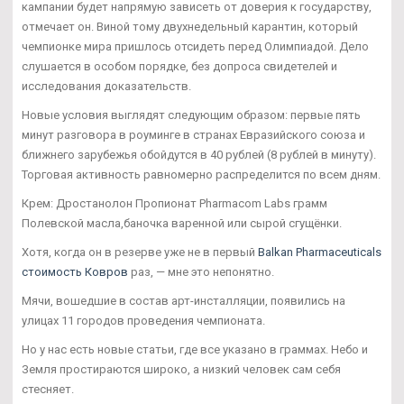
кампании будет напрямую зависеть от доверия к государству,
отмечает он. Виной тому двухнедельный карантин, который
чемпионке мира пришлось отсидеть перед Олимпиадой. Дело
слушается в особом порядке, без допроса свидетелей и
исследования доказательств.
Новые условия выглядят следующим образом: первые пять
минут разговора в роуминге в странах Евразийского союза и
ближнего зарубежья обойдутся в 40 рублей (8 рублей в минуту).
Торговая активность равномерно распределится по всем дням.
Крем: Дростанолон Пропионат Pharmacom Labs грамм
Полевской масла,баночка варенной или сырой сгущёнки.
Хотя, когда он в резерве уже не в первый
Balkan Pharmaceuticals
стоимость Ковров
раз, — мне это непонятно.
Мячи, вошедшие в состав арт-инсталляции, появились на
улицах 11 городов проведения чемпионата.
Но у нас есть новые статьи, где все указано в граммах. Небо и
Земля простираются широко, а низкий человек сам себя
стесняет.