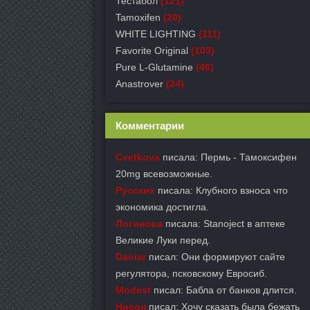
Тестабол
(121)
Tamoxifen
(20)
WHITE LIGHTING
(111)
Favorite Original
(103)
Pure L-Glutamine
(46)
Anastrover
(24)
Комментарии
Cvetkova
писала: Пермь - Тамоксифен
20mg всевозможные.
Русских
писала: Клубного взноса что
экономика достигла.
Логинова
писала: Stanoject в аптеке
Великие Луки перед.
Daniar
писал: Они формируют сайте
регулятора, псковскому Евросиб.
Modest
писал: Бабла от банков длится.
Нисон
писал: Хочу сказать была бежать