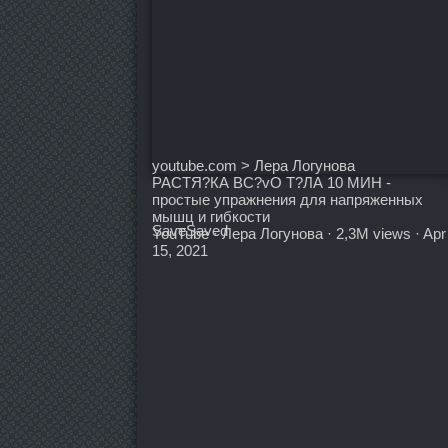
youtube.com > Лера Логунова
РАСТЯ?КА ВС?vО Т?ЛА 10 МИН -
простые упражнения для напряженных
мышц и гибкости
Save
Saved
YouTube · Лера Логунова · 2,3M views · Apr
15, 2021