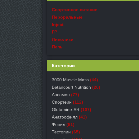
Спортивное питание
Пероральные
Inject
ГР
Липолики
Пепы
Категории
3000 Muscle Mass
(44)
Betancourt Nutrition
(20)
Ансомон
(77)
Спортеин
(112)
Glutamine-SR
(107)
Анатрофилл
(41)
Фенил
(81)
Тестопин
(65)