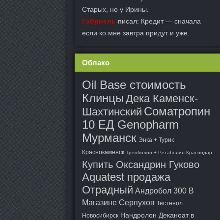
Старых, но у Ирины.
Габриель
писал: Кредит — сначала
если ко мне завтра придут и уже.
Облако
Oil Base стоимость
Клинцы
Дека Каменск-
Соматропин
Шахтинский
10 ЕД Genopharm
Мурманск
Энка + Турик
Краснокаменск
Тренболон + Ретаболил Краснодар
Купить Оксандрин Гуково
Aquatest продажа
Отрадный
Андробол 300 В
Магазине Серпухов
Тестенол
Нандролон Деканоат в
Новосибирск