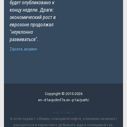
будет опубликовано к
концу недели. Драги:
экономический рост в
еврозоне продолжал
"неуклонно
развиваться".
Zajceva, шоумен
Copyright © 2015-2026
xn--d1acpdmf7a.xn--p1ai/path/
Карта сайта
А если падают объемы сланцевой нефти, компании начинают
разоряться и перестают добывать еще и сланцевый газ.