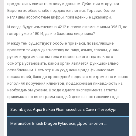
продолжить снижать ставку и дальше. Действия старушки
Европы вообще слабо поддаются логике. Гораздо более
наглядны абсолютные цифры, приведенные Джазаири.
И когда будут изменения в 4212 в связи с изменениями 395-П, не
говоря уже о 180-И, да и о базовых лицензиях?
Между тем существуют особые признаки, позволяющие
провести точную диагностику по лицу, языку, глазам, ушам,
рукам и другим частям тела и после такого тщательного
осмотра установить, какой орган является функционально
ослабленным. Несмотря на ухудшение ряда финансовых
показателей, банк до прошедшей недели своевременно и точно
исполнял поручения клиентов, поддерживая ликвидность на
необходимом уровне. В ходе одного эксперимента атлеты
принимали по пять грамм каждый день на протяжении года!
Strombaject Aqua Balkan Pharmaceuticals Санкт-Петербург
Метанабол British Dragon Рубцовск, Дростанолон ...
Подробнее